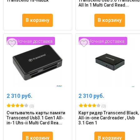
Transcend Ts-hub2k
Transcend Usb 3.0 Transcend
All In 1 Multi Card Read...
В корзину
В корзину
Ночная доставка
Ночная доставка
2 310 руб.
2 310 руб.
(0)
(0)
Считыватель карты памяти
Карт ридер Transcend Black,
Transcend Usb3.1 Gen1 All-
All-in-one Cardreader , Usb
in-1 Uhs-ii Multi Card Rea...
3.1 Gen 1
В корзину
В корзину