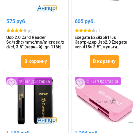
575 руб.
605 руб.
(0)
(0)
Usb 2.0 Card Reader
Exegate Ex283581rus
Sd/sdhc/mmc/ms/microsd/x
Картридер Usb2.0 Exegate
d/cf, 3.5" (черный) [gr-116b]
<cr-415> 3.5", мульти...
В корзину
В корзину
Ночная доставка
Ночная доставка