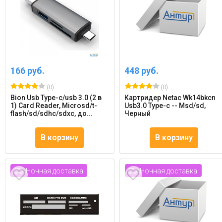
166 руб.
448 руб.
(0)
(0)
Bion Usb Type-c/usb 3.0 (2 в
Картридер Netac Wk14bkcn
1) Card Reader, Microsd/t-
Usb3.0 Type-c -- Msd/sd,
flash/sd/sdhc/sdxc, до...
Черный
В корзину
В корзину
Ночная доставка
Ночная доставка