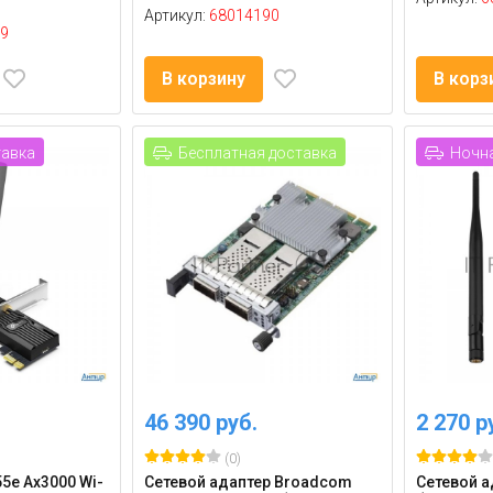
Артикул:
68014190
9
В корзину
В корз
тавка
Бесплатная доставка
Ночна
46 390 руб.
2 270 р
(0)
55e Ax3000 Wi-
Сетевой адаптер Broadcom
Сетевой а