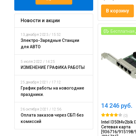
В корзину
Новости и акции
Бесплатная 
13 декабря 2023 / 15:52
Электро-Зарядные Станции
для АВТО
5 июля 2022 / 14:25
ИЗМЕНЕНИЕ ГРАФИКА РАБОТЫ
25 декабря 2021 / 17:12
График работы на новогодние
праздники.
14 246 руб.
26 октября 2021 / 12:56
Оплата заказов через СБП без
(0)
комиссий
Intel I350t4v2blk 
Сетевая карта
[936716/915198/