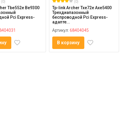
(0)
(0)
cher Tbe552e Be9300
Tp-link Archer Txe72e Axe5400
азонный
Трехдиапазонный
ной Pci Express-
беспроводной Pci Express-
адапте...
8404031
Артикул:
68404045
ину
В корзину