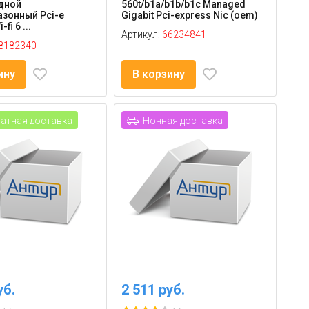
дной
560t/b1a/b1b/b1c Managed
зонный Pci-e
Gigabit Pci-express Nic (oem)
fi 6 ...
Артикул:
66234841
8182340
ину
В корзину
атная доставка
Ночная доставка
уб.
2 511 руб.