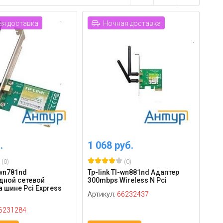
я доставка
Ночная доставка
.
1 068 руб.
(0)
(0)
-wn781nd
Tp-link Tl-wn881nd Адаптер
дной сетевой
300mbps Wireless N Pci
а шине Pci Express
Артикул:
66232437
6231284