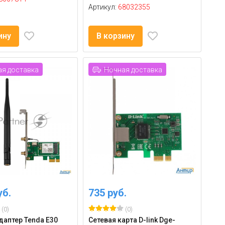
Артикул:
68032355
ину
В корзину
я доставка
Ночная доставка
уб.
735 руб.
(0)
(0)
даптер Tenda E30
Сетевая карта D-link Dge-