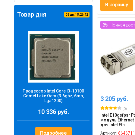
В корзину
Товар дня
05
дн.
15
:
26
:
41
Ночная дос
Процессор Intel Core I3-10100
Comet Lake Oem (3.6ghz, 6mb,
3 205 руб.
Lga1200)
(0)
10 336 руб.
Intel E10gsfpsr F
модуль Ethernet 
для Intel Eth...
Подробнее
Артикул:
6646711