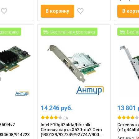
В корзину
В корз
доставка
Бесплатная доставка
Беспл
14 246 руб.
13 801 
(0)
I350t4v2
Intel E10g42btda/bfsrblk
Сетевая ка
Сетевая карта X520-da2 Oem
(e1g44htbl
934608/914223
(900139/927249/927247/900...
Артикул:
6