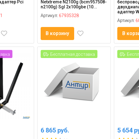
 адаптер Pci
Netxtreme N2100g (bcm957508-
беспрово
n2100g) Sgl 2x100gbe (10...
двухдиапа
адаптер Wi-
1
Артикул:
67935328
Артикул:
6
В корзину
В корз
тавка
Бесплатная доставка
Беспл
6 865 руб.
5 654 р