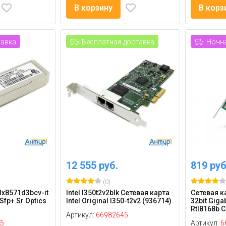
В корзину
В корз
тавка
Бесплатная доставка
Ночна
12 555 руб.
819 руб
(0)
tlx8571d3bcv-it
Intel I350t2v2blk Сетевая карта
Сетевая ка
Sfp+ Sr Optics
Intel Original I350-t2v2 (936714)
32bit Gigab
Rtl8168b C
Артикул:
66982645
5
Артикул:
6