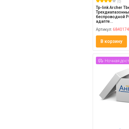
(0)
Tp-link Archer T
Трехдиапазонны
беспроводной Pc
адапте...
Артикул:
6840174
В корзину
Ночная дос