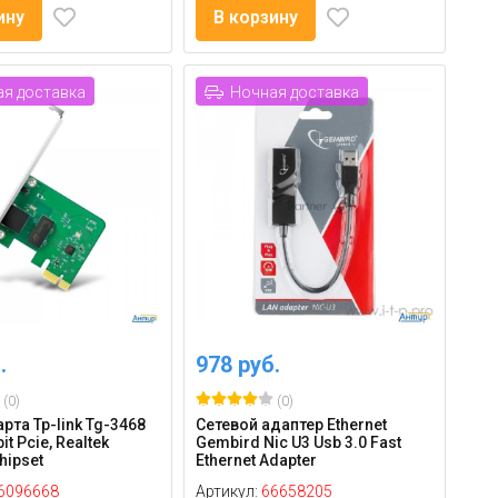
ину
В корзину
я доставка
Ночная доставка
.
978 руб.
(0)
(0)
рта Tp-link Tg-3468
Сетевой адаптер Ethernet
it Pcie, Realtek
Gembird Nic U3 Usb 3.0 Fast
hipset
Ethernet Adapter
6096668
Артикул:
66658205