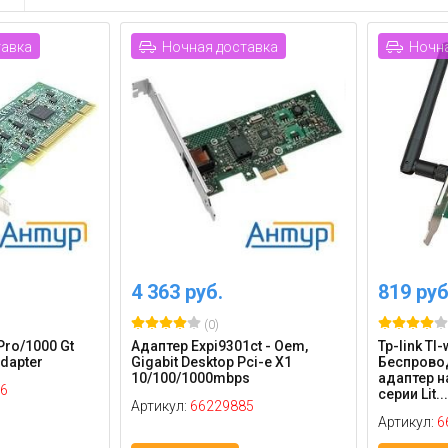
тавка
Ночная доставка
Ночна
4 363 руб.
819 руб
(0)
 Pro/1000 Gt
Адаптер Expi9301ct - Oem,
Tp-link Tl
Adapter
Gigabit Desktop Pci-e X1
Беспрово
10/100/1000mbps
адаптер н
6
серии Lit...
Артикул:
66229885
Артикул:
6