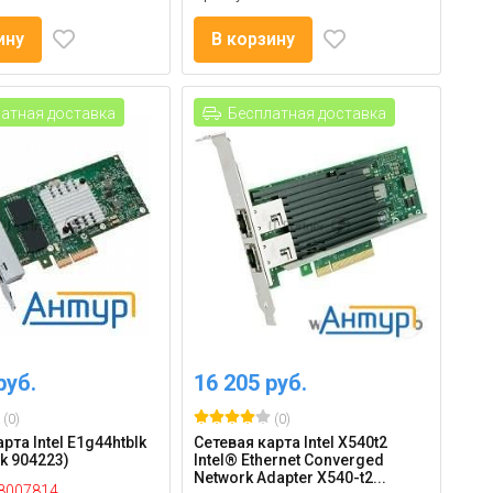
ину
В корзину
атная доставка
Бесплатная доставка
руб.
16 205 руб.
(0)
(0)
рта Intel E1g44htblk
Сетевая карта Intel X540t2
k 904223)
Intel® Ethernet Converged
Network Adapter X540-t2...
8007814