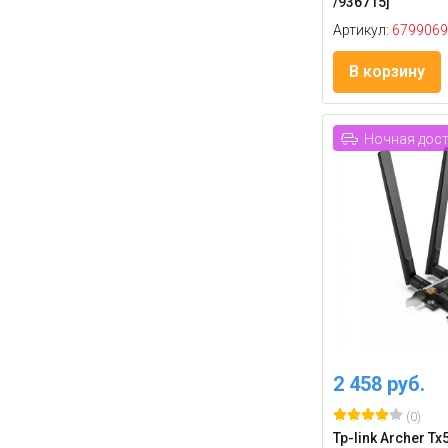
/936715]
Артикул:
6799069
В корзину
Ночная дос
2 458 руб.
(0)
Tp-link Archer Tx