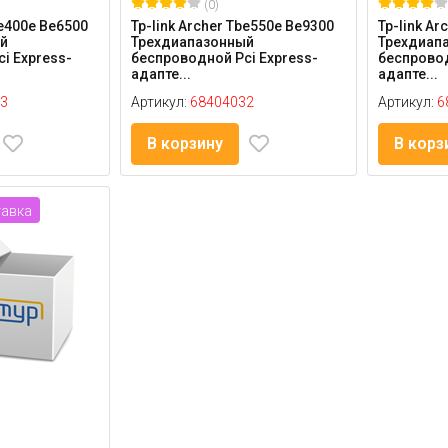
(0)
be400e Be6500
Tp-link Archer Tbe550e Be9300
Tp-link Ar
й
Трехдиапазонный
Трехдиап
i Express-
беспроводной Pci Express-
беспровод
адапте...
адапте...
3
Артикул:
68404032
Артикул:
6
В корзину
В корз
тавка