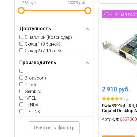
735 руб.
50329 руб.
Ночная дос
Доступность
В наличии (Краснодар)
Склад 1 (3-5 дней)
Склад 2 (7-10 дней)
Производитель
Broadcom
D-Link
2 910 руб.
Gembird
INTEL
(0)
TENDA
Pwla8391gt - Rtl,
Gigabit Desktop 
TP-LINK
Артикул:
6637300
Очистить фильтр