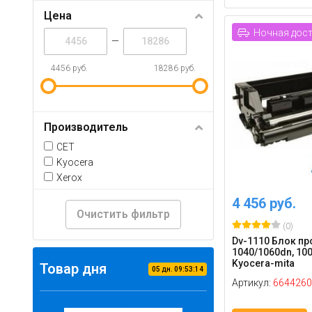
Цена
Ночная дос
—
4456 руб.
18286 руб.
Производитель
CET
Kyocera
Xerox
4 456 руб.
Очистить фильтр
(0)
Dv-1110 Блок про
1040/1060dn, 100
Kyocera-mita
Товар дня
05
дн.
09
:
53
:
13
Артикул:
6644260