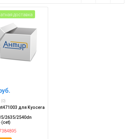
атная доставка
руб.
(0)
et471003 для Kyocera
5/2635/2540dn
(cet)
7384895