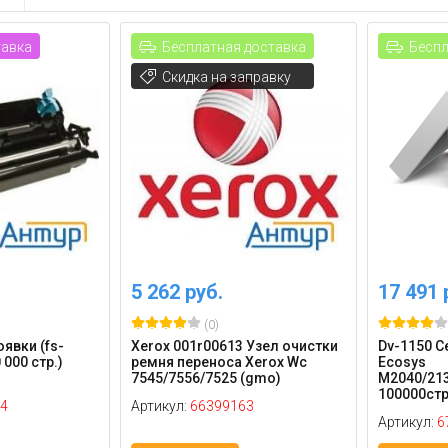
тавка
Бесплатная доставка
Беспл
Скидка на заправку
5 262 руб.
17 491 
(0)
явки (fs-
Xerox 001r00613 Узел очистки
Dv-1150 C
 000 стр.)
ремня переноса Xerox Wc
Ecosys
7545/7556/7525 (gmo)
M2040/213
100000стр 
4
Артикул:
66399163
Артикул:
6