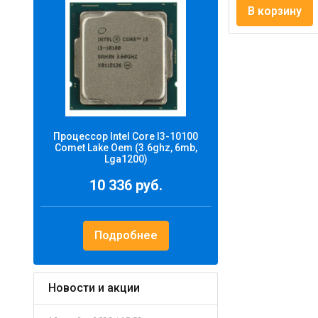
В корзину
Процессор Intel Core I3-10100
Comet Lake Oem (3.6ghz, 6mb,
Lga1200)
10 336 руб.
Подробнее
Новости и акции