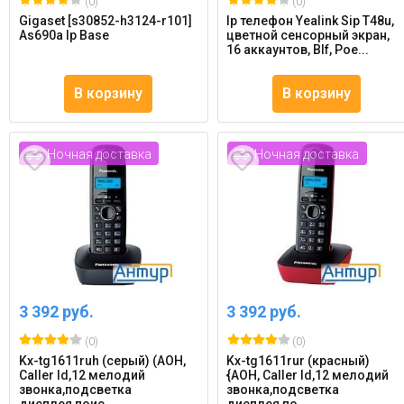
(0)
(0)
Gigaset [s30852-h3124-r101]
Ip телефон Yealink Sip T48u,
As690a Ip Base
цветной сенсорный экран,
16 аккаунтов, Blf, Poe...
В корзину
В корзину
Ночная доставка
Ночная доставка
3 392 руб.
3 392 руб.
(0)
(0)
Kx-tg1611ruh (серый) (АОН,
Kx-tg1611rur (красный)
Caller Id,12 мелодий
{АОН, Caller Id,12 мелодий
звонка,подсветка
звонка,подсветка