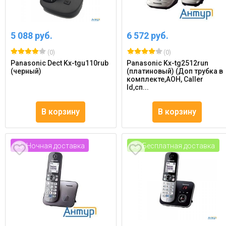
5 088 руб.
6 572 руб.
(0)
(0)
Panasonic Dect Kx-tgu110rub
Panasonic Kx-tg2512run
(черный)
(платиновый) (Доп трубка в
комплекте,АОН, Caller
Id,сп...
В корзину
В корзину
Ночная доставка
Бесплатная доставка