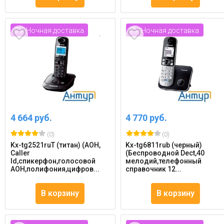
Ночная доставка
Ночная доставка
4 664 руб.
4 770 руб.
(0)
(0)
Kx-tg2521ruТ (титан) (АОН,
Kx-tg6811rub (черный)
Caller
(Беспроводной Dect,40
Id,спикерфон,голосовой
мелодий,телефонный
АОН,полифония,цифров...
справочник 12...
В корзину
В корзину