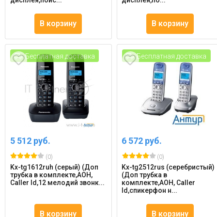
дисплея,поис...
дисплея,по...
В корзину
В корзину
Бесплатная доставка
Бесплатная доставка
5 512 руб.
6 572 руб.
(0)
(0)
Kx-tg1612ruh (серый) (Доп
Kx-tg2512rus (серебристый)
трубка в комплекте,АОН,
(Доп трубка в
Caller Id,12 мелодий звонк...
комплекте,АОН, Caller
Id,спикерфон н...
В корзину
В корзину