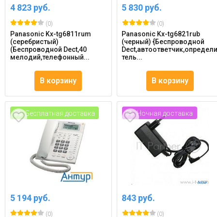
4 823 руб.
5 830 руб.
(0)
(0)
Panasonic Kx-tg6811rum
Panasonic Kx-tg6821rub
(серебристый)
(черный) {Беспроводной
(Беспроводной Dect,40
Dect,автоответчик,определ
мелодий,телефонный...
тель...
В корзину
В корзину
Бесплатная доставка
Ночная доставка
5 194 руб.
843 руб.
(0)
(0)