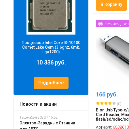
В корзину
Ночная дос
Процессор Intel Core I3-10100
Comet Lake Oem (3.6ghz, 6mb,
Lga1200)
10 336 руб.
Подробнее
166 руб.
Новости и акции
(0)
Bion Usb Type-c/u
Card Reader, Mic
13 декабря 2023 / 15:52
flash/sd/sdhc/sdx
Электро-Зарядные Станции
Артикул:
6838613