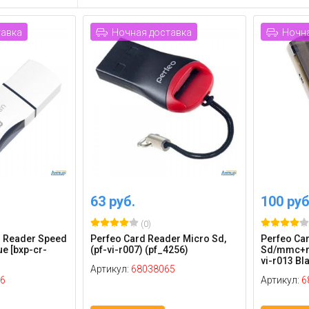
тавка
Ночная доставка
Ночна
63 руб.
100 руб
(0)
d Reader Speed
Perfeo Card Reader Micro Sd,
Perfeo Ca
ue [bxp-cr-
(pf-vi-r007) (pf_4256)
Sd/mmc+m
vi-r013 Bl
Артикул:
68038065
6
Артикул:
6