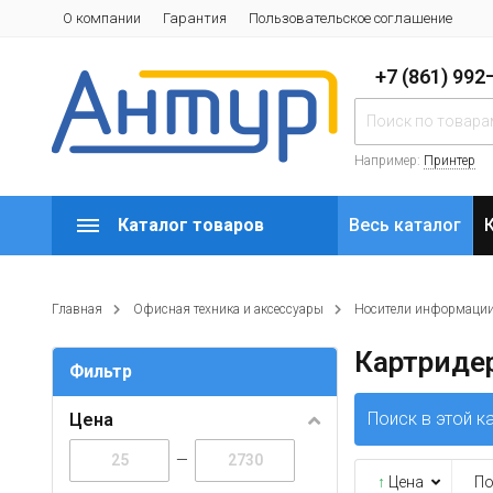
О компании
Гарантия
Пользовательское соглашение
+7 (861) 99
Например:
Принтер
Каталог товаров
Весь каталог
Главная
Офисная техника и аксессуары
Носители информаци
Картриде
Фильтр
Поиск в этой к
Цена
—
↑
Цена
По