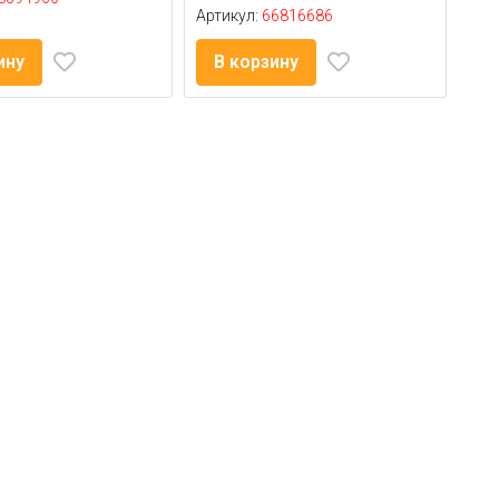
Артикул:
66816686
ину
В корзину