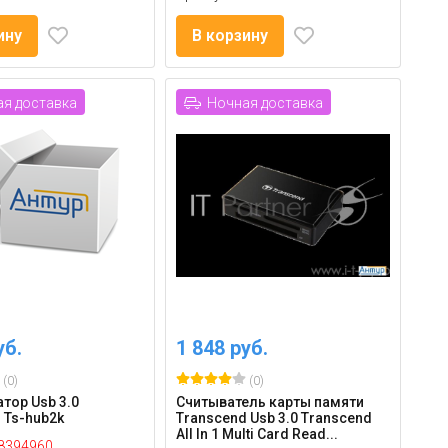
ину
В корзину
я доставка
Ночная доставка
уб.
1 848 руб.
(0)
(0)
тор Usb 3.0
Считыватель карты памяти
 Ts-hub2k
Transcend Usb 3.0 Transcend
All In 1 Multi Card Read...
8394960