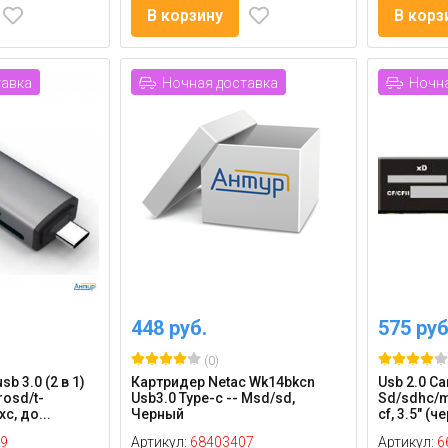
В корзину
В корз
тавка
Ночная доставка
Ночна
448 руб.
575 руб
(0)
sb 3.0 (2 в 1)
Картридер Netac Wk14bkcn
Usb 2.0 C
rosd/t-
Usb3.0 Type-c -- Msd/sd,
Sd/sdhc/
c, до...
Черный
cf, 3.5" (ч
9
Артикул:
68403407
Артикул:
6