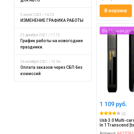
для АВТО
В корзину
5 июля 2022 / 14:25
ИЗМЕНЕНИЕ ГРАФИКА РАБОТЫ
Ночная дос
25 декабря 2021 / 17:12
График работы на новогодние
праздники.
26 октября 2021 / 12:56
Оплата заказов через СБП без
комиссий
1 109 руб.
(0)
Usb 3.0 Multi-car
In 1 Transcend [t
Артикул:
6623761