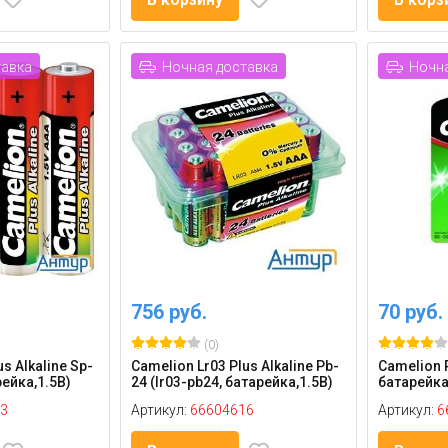
тавка
Ночная доставка
Ночна
756 руб.
70 руб.
(0)
s Alkaline Sp-
Camelion Lr03 Plus Alkaline Pb-
Camelion R
рейка,1.5В)
24 (lr03-pb24, батарейка,1.5В)
батарейка
3
Артикул:
66604616
Артикул:
6