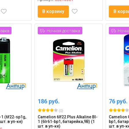
В корзину
В корз
тавка
Ночная доставка
Ночна
186 руб.
76 руб.
(0)
-1 (6f22-sp1g,
Camelion 6lf22 Plus Alkaline Bl-
Camelion C
шт. в уп-ке)
1 (6lr61-bp1, батарейка,9В) (1
bp1, батар
шт. в уп-ке)
шт. в уп-к