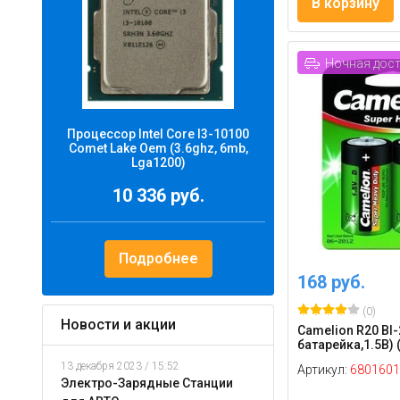
В корзину
Ночная дос
Процессор Intel Core I3-10100
Comet Lake Oem (3.6ghz, 6mb,
Lga1200)
10 336 руб.
Подробнее
168 руб.
(0)
Новости и акции
Camelion R20 Bl-
батарейка,1.5В) (
13 декабря 2023 / 15:52
Артикул:
6801601
Электро-Зарядные Станции