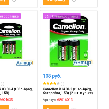
я доставка
Ночная доставка
108 руб.
(0)
(0)
 03 Bl-4 (r03p-bp4g,
Camelion R14 Bl-2 (r14p-bp2g,
,1.5В)
батарейка,1.5В) (2 шт. в уп-ке)
6604635
Артикул:
68016013