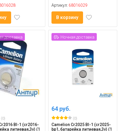
8016028
Артикул:
68016029
ину
В корзину
я доставка
Ночная доставка
64 руб.
(0)
(0)
r2016 Bl-1 (cr2016-
Camelion Cr2025 Bl-1 (cr2025-
ейка литиевая,3v) (1
bp1, батарейка литиевая,3v) (1