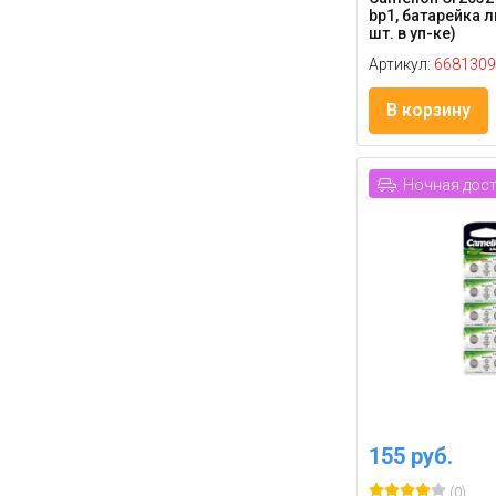
bp1, батарейка л
шт. в уп-ке)
Артикул:
6681309
В корзину
Ночная дос
155 руб.
(0)