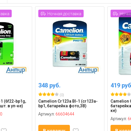
тавка
Ночная доставка
Ночна
348 руб.
419 руб
(0)
-1 (6f22-bp1g,
Camelion Cr123a Bl-1 (cr123a-
Camelion C
шт. в уп-ке)
bp1, батарейка фото,3В)
батарейка 
ке)
0
Артикул:
66604644
Артикул:
6
В корзину
В корз