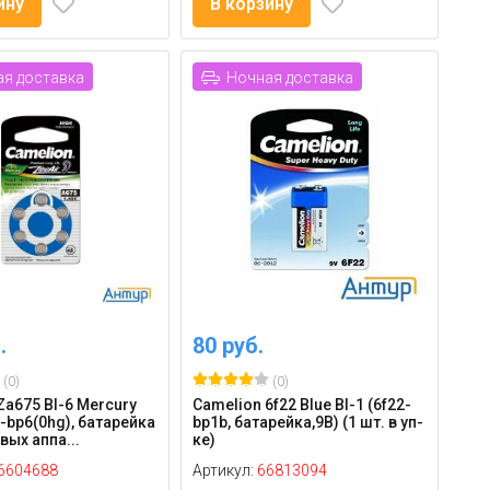
ину
В корзину
я доставка
Ночная доставка
.
80 руб.
(0)
(0)
Za675 Bl-6 Mercury
Camelion 6f22 Blue Bl-1 (6f22-
5-bp6(0hg), батарейка
bp1b, батарейка,9В) (1 шт. в уп-
вых аппа...
ке)
6604688
Артикул:
66813094