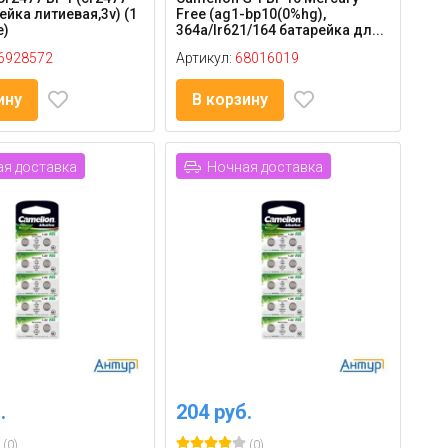
ейка литиевая,3v) (1
Free (ag1-bp10(0%hg),
е)
364a/lr621/164 батарейка дл...
6928572
Артикул:
68016019
ину
В корзину
я доставка
Ночная доставка
.
204 руб.
(0)
(0)