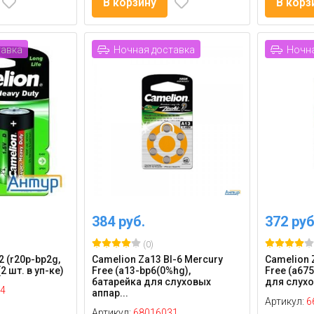
В корзину
В корз
тавка
Ночная доставка
Ночна
384 руб.
372 руб
(0)
2 (r20p-bp2g,
Camelion Za13 Bl-6 Mercury
Camelion 
2 шт. в уп-ке)
Free (a13-bp6(0%hg),
Free (a67
батарейка для слуховых
для слухо
4
аппар...
Артикул:
6
Артикул:
68016031