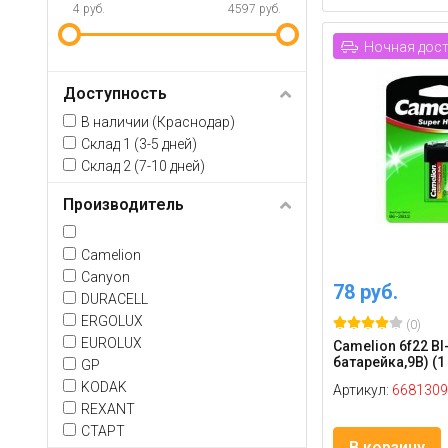
4 руб.
4597 руб.
Ночная дос
Доступность
В наличии (Краснодар)
Склад 1 (3-5 дней)
Склад 2 (7-10 дней)
Производитель
Camelion
Canyon
78 руб.
DURACELL
ERGOLUX
(0)
EUROLUX
Camelion 6f22 Bl
батарейка,9В) (1 
GP
KODAK
Артикул:
6681309
REXANT
СТАРТ
В корзину