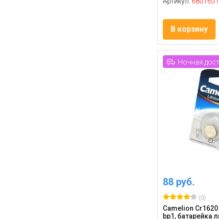
Артикул:
6801601
В корзину
Ночная дос
88 руб.
(0)
Camelion Cr1620 
bp1, батарейка л