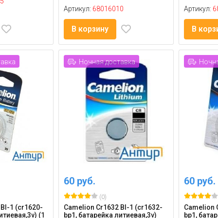
5
Артикул:
68016010
Артикул:
6
В корзину
В корз
тавка
Ночная доставка
Ночна
60 руб.
60 руб.
(0)
Bl-1 (cr1620-
Camelion Cr1632 Bl-1 (cr1632-
Camelion C
итиевая,3v) (1
bp1, батарейка литиевая,3v)
bp1, батар