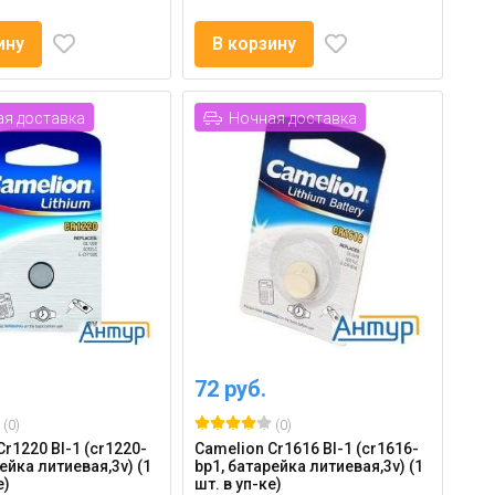
ину
В корзину
я доставка
Ночная доставка
72 руб.
(0)
(0)
r1220 Bl-1 (cr1220-
Camelion Cr1616 Bl-1 (cr1616-
ейка литиевая,3v) (1
bp1, батарейка литиевая,3v) (1
е)
шт. в уп-ке)