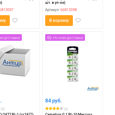
е)
шт. в уп-ке)
6813097
Артикул:
66813098
ину
В корзину
я доставка
Ночная доставка
.
84 руб.
(0)
(0)
r2477 Bl-1 (cr2477-
Camelion G 1 Bl-10 Mercury