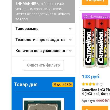
ВНИМАНИЕ!
В отбор по ниже
указанным характеристикам
может не попадать часть нового
Ночная дос
товара!
Типоразмер
Технология производства
Количество в упаковке шт
Очистить фильтр
108 руб.
Товар дня
(0)
05
дн.
14
:
39
:
19
Camelion Lr03 Plu
4 (lr03-sp4, бата
Артикул:
6660461