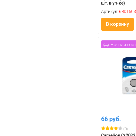
шт. в уп-ке)
Артикул:
6801603
В корзину
Ночная дос
66 руб.
(0)
Camelion Cr2032 