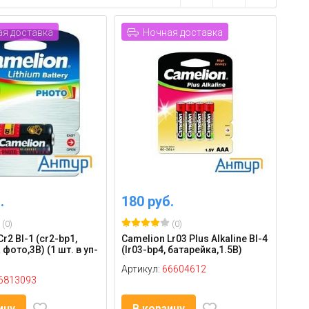
я доставка
Ночная доставка
.
180 руб.
(0)
(0)
r2 Bl-1 (cr2-bp1,
Camelion Lr03 Plus Alkaline Bl-4
фото,3В) (1 шт. в уп-
(lr03-bp4, батарейка,1.5В)
Артикул:
66604612
6813093
ину
В корзину