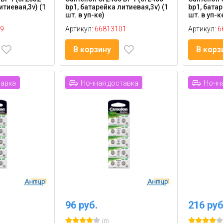
итиевая,3v) (1
bp1, батарейка литиевая,3v) (1
bp1, батар
шт. в уп-ке)
шт. в уп-к
9
Артикул:
66813101
Артикул:
6
В корзину
В корз
тавка
Ночная доставка
Ночна
96 руб.
216 руб
(0)