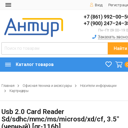
Вход
Регистрац
+7 (861) 992–00–5
+7 (900) 247–24–3
Пн–Пт 09:00–19:
Заказать звоно
Найти
Каталог товаров
Главная
Офисная техника и аксессуары
Носители информации
Картридеры
Usb 2.0 Card Reader
Sd/sdhc/mmc/ms/microsd/xd/cf, 3.5"
(черный) [gr-116b]