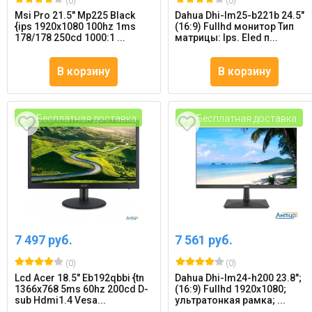
(0)
(0)
Msi Pro 21.5" Mp225 Black
Dahua Dhi-lm25-b221b 24.5"
{ips 1920x1080 100hz 1ms
(16:9) Fullhd монитор Тип
178/178 250cd 1000:1 ...
матрицы: Ips. Eled п...
В корзину
В корзину
Бесплатная доставка
Бесплатная доставка
7 497 руб.
7 561 руб.
(0)
(0)
Lcd Acer 18.5" Eb192qbbi {tn
Dahua Dhi-lm24-h200 23.8";
1366x768 5ms 60hz 200cd D-
(16:9) Fullhd 1920x1080;
sub Hdmi1.4 Vesa...
ультратонкая рамка; ...