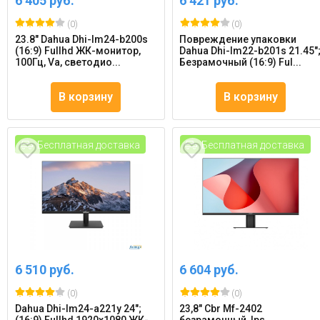
6 405 руб.
6 421 руб.
(0)
(0)
23.8" Dahua Dhi-lm24-b200s
Повреждение упаковки
(16:9) Fullhd ЖК-монитор,
Dahua Dhi-lm22-b201s 21.45"
100Гц, Va, светодио...
Безрамочный (16:9) Ful...
В корзину
В корзину
Бесплатная доставка
Бесплатная доставка
6 510 руб.
6 604 руб.
(0)
(0)
Dahua Dhi-lm24-a221y 24";
23,8" Cbr Mf-2402