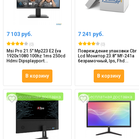
7 103 руб.
7 241 руб.
(0)
(0)
Msi Pro 21.5" Mp223 E2 {va
Повреждение упаковки Cbr
1920x1080 100hz 1ms 250cd
Lcd Монитор 23.8" Mf-241a
Hdmi Dipsplayport...
безрамочный, Ips, Fhd...
В корзину
В корзину
Бесплатная доставка
Бесплатная доставка