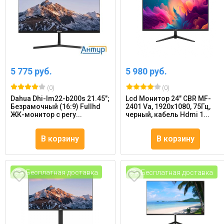
5 775 руб.
5 980 руб.
(0)
(0)
Dahua Dhi-lm22-b200s 21.45";
Lcd Монитор 24" CBR MF-
Безрамочный (16:9) Fullhd
2401 Va, 1920x1080, 75Гц,
ЖК-монитор с регу...
черный, кабель Hdmi 1...
В корзину
В корзину
Бесплатная доставка
Бесплатная доставка