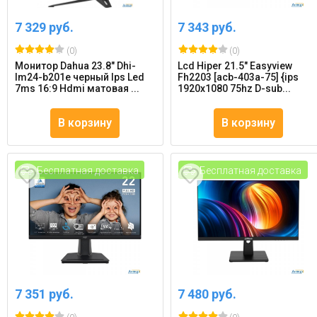
7 329 руб.
7 343 руб.
(0)
(0)
Монитор Dahua 23.8" Dhi-
Lcd Hiper 21.5" Easyview
lm24-b201e черный Ips Led
Fh2203 [acb-403a-75] {ips
7ms 16:9 Hdmi матовая ...
1920x1080 75hz D-sub...
В корзину
В корзину
Бесплатная доставка
Бесплатная доставка
7 351 руб.
7 480 руб.