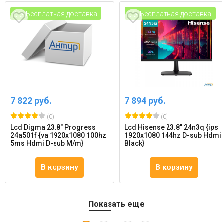
Бесплатная доставка
Бесплатная доставка
7 822 руб.
7 894 руб.
(0)
(0)
Lcd Digma 23.8" Progress
Lcd Hisense 23.8" 24n3q {ips
24a501f {va 1920x1080 100hz
1920x1080 144hz D-sub Hdmi
5ms Hdmi D-sub M/m}
Black}
В корзину
В корзину
Показать еще