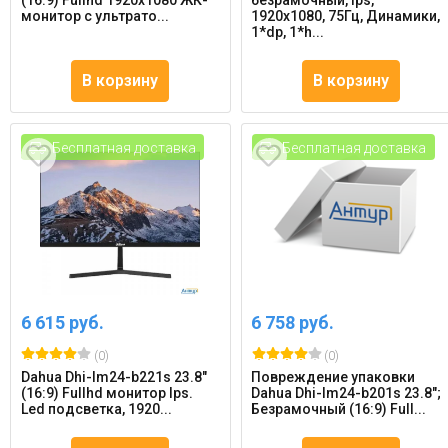
(16:9) Fullhd 1920x1080 ЖК-
безрамочный, Ips,
монитор с ультрато...
1920x1080, 75Гц, Динамики,
1*dp, 1*h...
В корзину
В корзину
Бесплатная доставка
Бесплатная доставка
6 615 руб.
6 758 руб.
(0)
(0)
Dahua Dhi-lm24-b221s 23.8"
Повреждение упаковки
(16:9) Fullhd монитор Ips.
Dahua Dhi-lm24-b201s 23.8";
Led подсветка, 1920...
Безрамочный (16:9) Full...