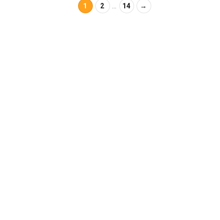
1
2
...
14
→