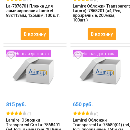
(0)
(0)
La-7876701 Пленка для
Lamire Обложки Transparent
ламинирования Lamirel
La(crc)-7868201 (a4, Pvc,
83х113мм, 125мкм, 100 шт.
прозрачные, 200мкм,
100шт.)
В корзину
В корзину
Ночная доставка
Ночная доставка
815 руб.
650 руб.
(0)
(0)
Lamirel Обложки
Lamirel Обложки
Transparent Crc La-7868401
Transparent La-78680(01) (a4
(a4, Pvc, дымчатые, 200мкм,
Pvc, прозрачные, 150мкм,