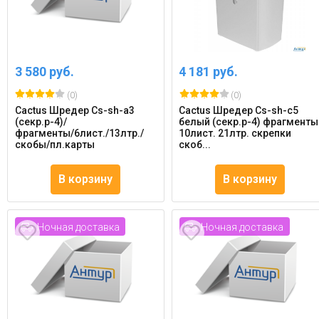
3 580 руб.
4 181 руб.
(0)
(0)
Cactus Шредер Cs-sh-a3
Cactus Шредер Cs-sh-c5
(секр.p-4)/
белый (секр.p-4) фрагменты
фрагменты/6лист./13лтр./
10лист. 21лтр. скрепки
скобы/пл.карты
скоб...
В корзину
В корзину
Ночная доставка
Ночная доставка