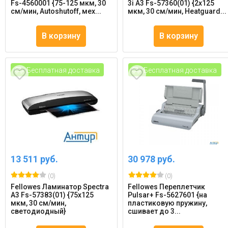
Fs-4560001 {75-125 мкм, 30
3i A3 Fs-57360(01) {2х125
см/мин, Autoshutoff, мех...
мкм, 30 см/мин, Heatguard...
В корзину
В корзину
Бесплатная доставка
Бесплатная доставка
13 511 руб.
30 978 руб.
(0)
(0)
Fellowes Ламинатор Spectra
Fellowes Переплетчик
A3 Fs-57383(01) {75х125
Pulsar+ Fs-5627601 {на
мкм, 30 см/мин,
пластиковую пружину,
светодиодный}
сшивает до 3...