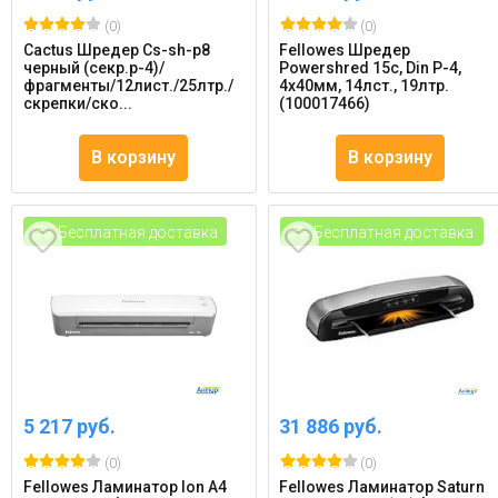
(0)
(0)
Cactus Шредер Cs-sh-p8
Fellowes Шредер
черный (секр.p-4)/
Powershred 15c, Din P-4,
фрагменты/12лист./25лтр./
4х40мм, 14лст., 19лтр.
скрепки/ско...
(100017466)
В корзину
В корзину
Бесплатная доставка
Бесплатная доставка
5 217 руб.
31 886 руб.
(0)
(0)
Fellowes Ламинатор Ion A4
Fellowes Ламинатор Saturn