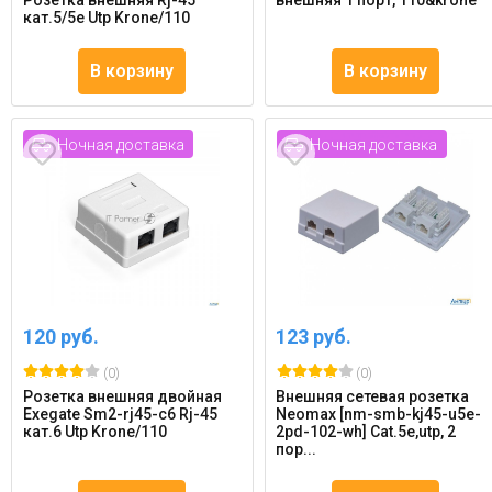
Розетка внешняя Rj-45
внешняя 1 порт, 110&krone
кат.5/5e Utp Krone/110
В корзину
В корзину
Ночная доставка
Ночная доставка
120 руб.
123 руб.
(0)
(0)
Розетка внешняя двойная
Внешняя сетевая розетка
Exegate Sm2-rj45-c6 Rj-45
Neomax [nm-smb-kj45-u5e-
кат.6 Utp Krone/110
2pd-102-wh] Cat.5e,utp, 2
пор...