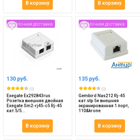
В корзину
В корзину
Ночная доставка
Ночная доставка
130 руб.
135 руб.
(0)
(0)
Exegate Ex292843rus
Gembird Nas212 Rj-45
Розетка внешняя двойная
кат.stp 5e внешняя
Exegate Sm2-rj45-c5 Rj-45
экранированная 1 порт,
кат.5/5...
110&krone
В корзину
В корзину