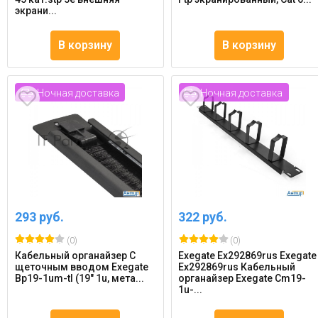
экрани...
В корзину
В корзину
Ночная доставка
Ночная доставка
293 руб.
322 руб.
(0)
(0)
Кабельный органайзер C
Exegate Ex292869rus Exegate
щеточным вводом Exegate
Ex292869rus Кабельный
Bp19-1um-tl (19" 1u, мета...
органайзер Exegate Cm19-
1u-...