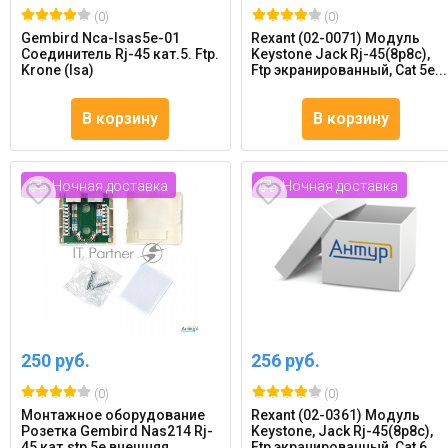
(0)
(0)
Gembird Nca-lsas5e-01
Rexant (02-0071) Модуль
Соединитель Rj-45 кат.5. Ftp.
Keystone Jack Rj-45(8p8c),
Krone (lsa)
Ftp экранированный, Cat 5e...
В корзину
В корзину
Ночная доставка
Ночная доставка
250 руб.
256 руб.
(0)
(0)
Монтажное оборудование
Rexant (02-0361) Модуль
Розетка Gembird Nas214 Rj-
Keystone, Jack Rj-45(8p8c),
45 кат.stp 5e внешняя
Ftp экранированный, Cat 6...