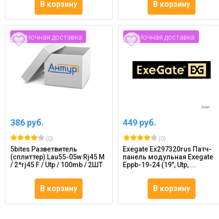
В корзину
В корзину
Ночная доставка
Ночная доставка
386 руб.
449 руб.
(0)
(0)
5bites Разветвитель
Exegate Ex297320rus Патч-
(сплиттер) Lau55-05w Rj45 M
панель модульная Exegate
/ 2*rj45 F / Utp / 100mb / 2ШТ
Eppb-19-24 (19", Utp, ...
В корзину
В корзину