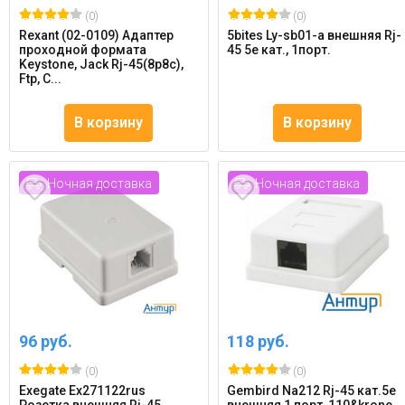
(0)
(0)
Rexant (02-0109) Адаптер
5bites Ly-sb01-a внешняя Rj-
проходной формата
45 5e кат., 1порт.
Keystone, Jack Rj-45(8p8c),
Ftp, C...
В корзину
В корзину
Ночная доставка
Ночная доставка
96 руб.
118 руб.
(0)
(0)
Exegate Ex271122rus
Gembird Na212 Rj-45 кат.5e