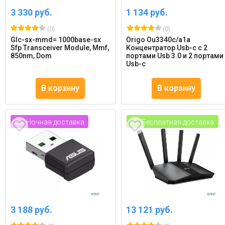
3 330 руб.
1 134 руб.
(0)
(0)
Glc-sx-mmd= 1000base-sx
Origo Ou3340c/a1a
Sfp Transceiver Module, Mmf,
Концентратор Usb-c с 2
850nm, Dom
портами Usb 3.0 и 2 портами
Usb-c
В корзину
В корзину
Ночная доставка
Бесплатная доставка
3 188 руб.
13 121 руб.