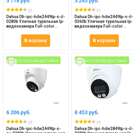
5 778 руб.
5 243 руб.
(0)
(0)
Dahua Dh-ipc-hdw2449tp-s-il-
Dahua Dh-ipc-hdw2449tp-s-il
0280b Уличная турельная Ip-
0360b Уличная турельная Ip-
видеокамера Full-color...
видеокамера Full-color...
В корзину
В корзину
Бесплатная доставка
Бесплатная доставка
6 206 руб.
8 453 руб.
(0)
(0)
Dahua Dh-ipc-hdw2449tp-s-
Dahua Dh-ipc-hdw2849tp-s-il