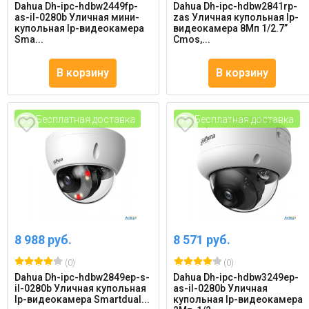
Dahua Dh-ipc-hdbw2449fp-
Dahua Dh-ipc-hdbw2841rp-
as-il-0280b Уличная мини-
zas Уличная купольная Ip-
купольная Ip-видеокамера
видеокамера 8Мп 1/2.7”
Sma...
Cmos,...
В корзину
В корзину
Бесплатная доставка
Бесплатная доставка
8 988 руб.
8 571 руб.
(0)
(0)
Dahua Dh-ipc-hdbw2849ep-s-
Dahua Dh-ipc-hdbw3249ep-
il-0280b Уличная купольная
as-il-0280b Уличная
Ip-видеокамера Smartdual...
купольная Ip-видеокамера