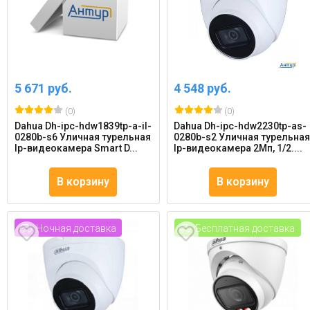
5 671 руб.
4 548 руб.
(0)
(0)
Dahua Dh-ipc-hdw1839tp-a-il-
Dahua Dh-ipc-hdw2230tp-as-
0280b-s6 Уличная турельная
0280b-s2 Уличная турельна
Ip-видеокамера Smart D...
Ip-видеокамера 2Мп, 1/2....
В корзину
В корзину
Ночная доставка
Бесплатная доставка