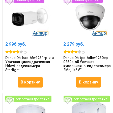
Ночная доставка
Ночная доставка
2 996 руб.
2 279 руб.
(0)
(0)
Dahua Dh-hac-hfw1231rp-z-a
Dahua Dh-ipc-hdbw1230ep-
Уличная цилиндрическая
0280b-s5 Уличная
Hdcvi-видеокамера
купольная Ip-видеокамера
Starlight...
2Мп, 1/2.8”...
В корзину
В корзину
Бесплатная доставка
Бесплатная доставка