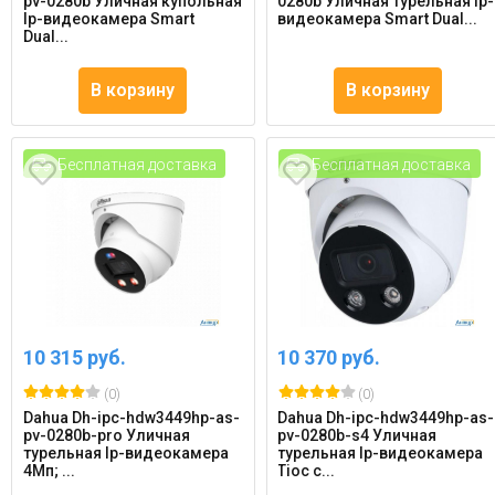
pv-0280b Уличная купольная
0280b Уличная турельная Ip-
Ip-видеокамера Smart
видеокамера Smart Dual...
Dual...
В корзину
В корзину
Бесплатная доставка
Бесплатная доставка
10 315 руб.
10 370 руб.
(0)
(0)
Dahua Dh-ipc-hdw3449hp-as-
Dahua Dh-ipc-hdw3449hp-as-
pv-0280b-pro Уличная
pv-0280b-s4 Уличная
турельная Ip-видеокамера
турельная Ip-видеокамера
4Мп; ...
Tioc с...