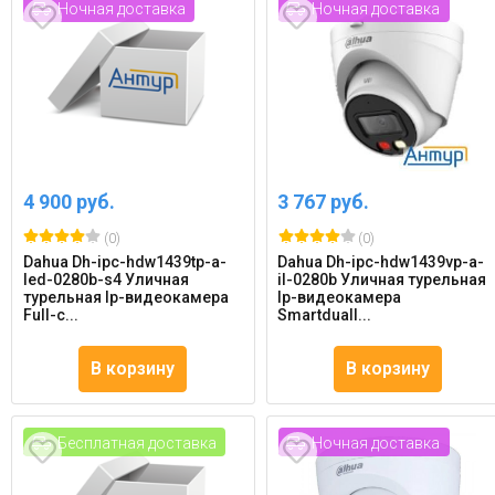
Ночная доставка
Ночная доставка
4 900 руб.
3 767 руб.
(0)
(0)
Dahua Dh-ipc-hdw1439tp-a-
Dahua Dh-ipc-hdw1439vp-a-
led-0280b-s4 Уличная
il-0280b Уличная турельная
турельная Ip-видеокамера
Ip-видеокамера
Full-c...
Smartduall...
В корзину
В корзину
Бесплатная доставка
Ночная доставка