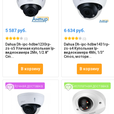
5 587 руб.
6 634 руб.
(0)
(0)
Dahua Dh-ipc-hdbw1230rp-
Dahua Dh-ipc-hdbw1431rp-
zs-s5 Уличная купольная Ip-
zs-s4 Купольная Ip-
видеокамера 2Мп, 1/2.8”
видеокамера 4Мп, 1/3”
Cm...
Cmos, мотори...
В корзину
В корзину
Ночная доставка
Бесплатная доставка