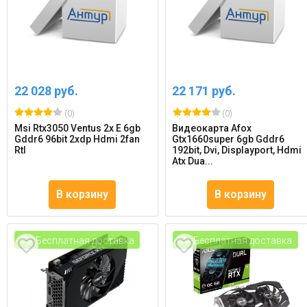
22 028 руб.
22 171 руб.
(0)
(0)
Msi Rtx3050 Ventus 2x E 6gb
Видеокарта Afox
Gddr6 96bit 2xdp Hdmi 2fan
Gtx1660super 6gb Gddr6
Rtl
192bit, Dvi, Displayport, Hdmi
Atx Dua...
В корзину
В корзину
Бесплатная доставка
Бесплатная доставка