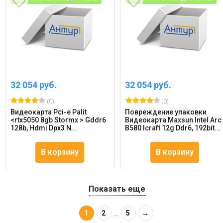
32 054 руб.
32 054 руб.
(0)
(0)
Видеокарта Pci-e Palit
Повреждение упаковки
<rtx5050 8gb Stormx > Gddr6
Видеокарта Maxsun Intel Arc
128b, Hdmi Dpx3 N...
B580 Icraft 12g Ddr6, 192bit...
В корзину
В корзину
Показать еще
1
2
...
5
→