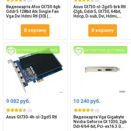
(0)
(0)
Видеокарта Afox Gt730 4gb
Asus Gt730-sl-2gd5-brk Rtl
Gddr5 128bit Atx Single Fan
{2gb, Gddr5, Gt730, 64bit,
Vga Dvi Hdmi Rtl {30} (...
Hdcp, D-sub, Dvi, Hdmi,...
В корзину
В корзину
Бесплатная доставка
Бесплатная доставка
9 082 руб.
10 240 руб.
(0)
(0)
Asus Gt730-4h-sl-2gd5 Rtl
Видеокарта Vga Gigabyte
Nvidia Geforce Gt 1030, 2gb
Ddr4/64-bit, Pci-ex16 3.0...