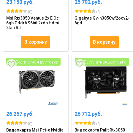
23 150 руб.
25 792 руб.
(0)
(0)
Msi Rtx3050 Ventus 2x E Oc
Gigabyte Gv-n3050wf2ocv2-
6gb Gddr6 96bit 2xdp Hdmi
6gd
2fan Rtl
В корзину
В корзину
Бесплатная доставка
Бесплатная доставка
26 267 руб.
26 712 руб.
(0)
(0)
Видеокарта Msi Pci-e Nvidia
Видеокарта Palit Rtx3050