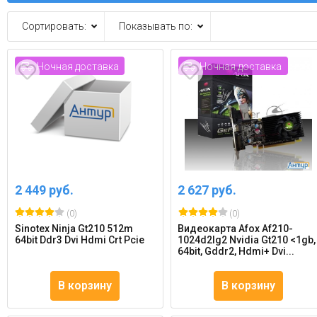
Сортировать:
Показывать по:
Ночная доставка
Ночная доставка
2 449 руб.
2 627 руб.
(0)
(0)
Sinotex Ninja Gt210 512m
Видеокарта Afox Af210-
64bit Ddr3 Dvi Hdmi Crt Pcie
1024d2lg2 Nvidia Gt210 <1gb,
64bit, Gddr2, Hdmi+ Dvi...
В корзину
В корзину