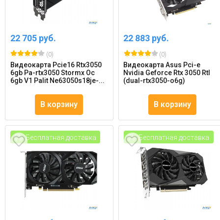
22 705 руб.
22 883 руб.
(0)
(0)
Видеокарта Pcie16 Rtx3050
Видеокарта Asus Pci-e
6gb Pa-rtx3050 Stormx Oc
Nvidia Geforce Rtx 3050 Rtl
6gb V1 Palit Ne63050s18je-...
(dual-rtx3050-o6g)
В корзину
В корзину
Бесплатная доставка
Бесплатная доставка