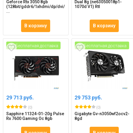
Geforce Rtx 3050 8gb
Dual 8g (ne63050018p1-
(128bit/gddr6/1xhdmi/dp/dvi/
1070d V1) Rtl
...
В корзину
В корзину
Бесплатная доставка
Бесплатная доставка
29 713 руб.
29 753 руб.
(0)
(0)
Sapphire 11324-01-20g Pulse
Gigabyte Gv-n3050wf2ocv2-
Rx 7600 Gaming Oc 8gb
8gd
В корзину
В корзину