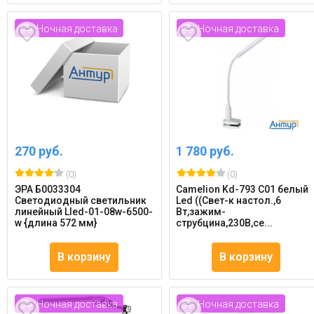
Ночная доставка
Ночная доставка
270 руб.
1 780 руб.
(0)
(0)
ЭРА Б0033304
Camelion Kd-793 C01 белый
Светодиодный светильник
Led ((Свет-к настол.,6
линейный Lled-01-08w-6500-
Вт,зажим-
w {длина 572 мм}
струбцина,230В,се...
В корзину
В корзину
Ночная доставка
Ночная доставка