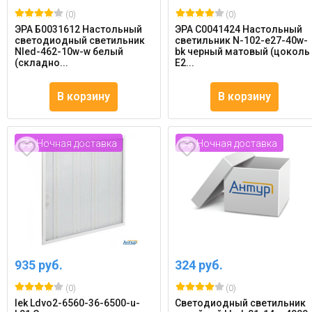
(0)
(0)
ЭРА Б0031612 Настольный
ЭРА C0041424 Настольный
светодиодный светильник
светильник N-102-e27-40w-
Nled-462-10w-w белый
bk черный матовый (цоколь
(складно...
E2...
В корзину
В корзину
Ночная доставка
Ночная доставка
935 руб.
324 руб.
(0)
(0)
Iek Ldvo2-6560-36-6500-u-
Светодиодный светильник