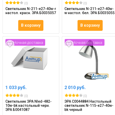
(0)
(0)
Светильник N-211-e27-40w-r
Светильник N-211-e27-40w-
настол. красн. ЭРА Б0035057
w настол. бел. ЭРА Б0035055
В корзину
В корзину
Ночная доставка
Ночная доставка
1 033 руб.
2 010 руб.
(0)
(0)
Светильник ЭРА Nled-482-
ЭРА C0044884 Настольный
10w-bk настольный черн.
светильник N-115-e27-40w-
ЭРА Б0041087
bk черный