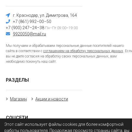
г. Краснодар, ул. Димитрова, 164
+7 (861) 992–00–50
+7 (900) 247–24–38
Пн–Пт 09:00–19:00
9920050@mail.ru
Мы получаем и обрабатываем персональные данные посетителей нашего
сайта в соответствии с
соглашением на обработку персональных данных
. Есл
вы не даете согласия на обработку своих персональных данных, вам
необходимо покинуть наш сайт.
РАЗДЕЛЫ
Магазин
Акции и новости
СОЦСЕТИ
Этот сайт использует файлы cookies для более комфортной
работы пользователя. Продолжая просмотр страниц сайта, вы