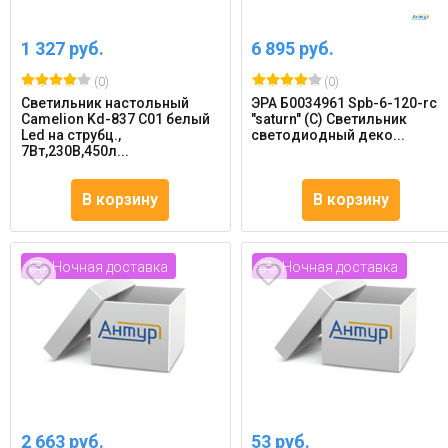
1 327 руб.
6 895 руб.
(0)
(0)
Светильник настольный
ЭРА Б0034961 Spb-6-120-rc
Camelion Kd-837 C01 белый
"saturn" (С) Светильник
Led на струбц.,
светодиодный деко...
7Вт,230В,450л...
В корзину
В корзину
Ночная доставка
Ночная доставка
2 663 руб.
53 руб.