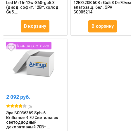
Led Mr16-12w-860-gu5.3
12В/220В 50Вт Gu5.3 D=70м
(диод, софит, 12Вт, холод,
влагозащ. бел. ЭРА
Gu5....
Б0005214
В корзину
В корзину
Ночная доставка
2 092 руб.
(0)
Эра Б0036369 Spb-6
Brilliance R 70 Светильник
светодиодный
декоративный 70Вт ...