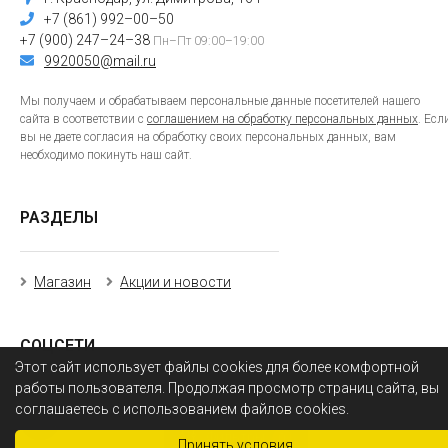
+7 (861) 992–00–50
+7 (900) 247–24–38
Пн–Пт 09:00–19:00
9920050@mail.ru
Мы получаем и обрабатываем персональные данные посетителей нашего
сайта в соответствии с
соглашением на обработку персональных данных
. Есл
вы не даете согласия на обработку своих персональных данных, вам
необходимо покинуть наш сайт.
РАЗДЕЛЫ
Магазин
Акции и новости
СОЦСЕТИ
Этот сайт использует файлы cookies для более комфортной
работы пользователя. Продолжая просмотр страниц сайта, вы
соглашаетесь с использованием файлов cookies.
Фильтры
0
Принять условия