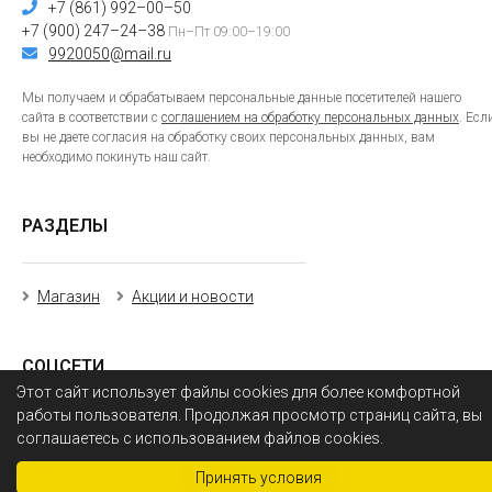
+7 (861) 992–00–50
+7 (900) 247–24–38
Пн–Пт 09:00–19:00
9920050@mail.ru
Мы получаем и обрабатываем персональные данные посетителей нашего
сайта в соответствии с
соглашением на обработку персональных данных
. Есл
вы не даете согласия на обработку своих персональных данных, вам
необходимо покинуть наш сайт.
РАЗДЕЛЫ
Магазин
Акции и новости
СОЦСЕТИ
Этот сайт использует файлы cookies для более комфортной
работы пользователя. Продолжая просмотр страниц сайта, вы
соглашаетесь с использованием файлов cookies.
Фильтры
0
Принять условия