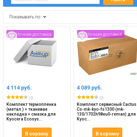
Показывать по:
Ночная доставка
Ночная доставка
4 114 руб.
4 089 руб.
(0)
(0)
Комплект термопленка
Комплект сервисный Cactus
(метал.) + тканевая
Cs-mk-kyo-fs1300 (mk-
накладка + смазка для
130/1702h98eu0-reman) для
Kyocera Ecosys...
Kyoc...
В корзину
В корзину