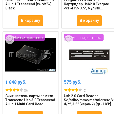
Usb 3.0 Multi-card Reader F5
Exegate Ex283581rus
All In 1 Transcend [ts-rdf5k]
Картридер Usb2.0 Exegate
Black
<cr-415> 3.5", мульти...
В корзину
В корзину
Ночная доставка
Ночная доставка
1 848 руб.
575 руб.
(0)
(0)
Считыватель карты памяти
Usb 2.0 Card Reader
Transcend Usb 3.0 Transcend
Sd/sdhc/mmc/ms/microsd/x
All In 1 Multi Card Read...
d/cf, 3.5" (черный) [gr-116b]