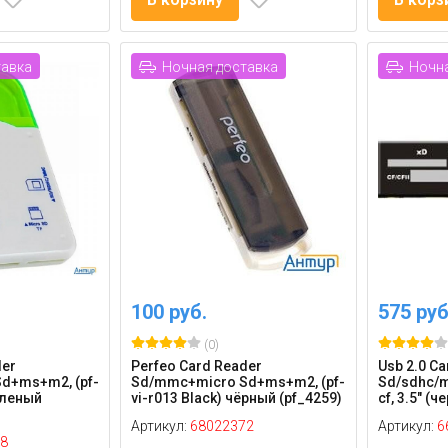
тавка
Ночная доставка
Ночна
100 руб.
575 руб
(0)
der
Perfeo Card Reader
Usb 2.0 C
d+ms+m2, (pf-
Sd/mmc+micro Sd+ms+m2, (pf-
Sd/sdhc/
еленый
vi-r013 Black) чёрный (pf_4259)
cf, 3.5" (ч
Артикул:
68022372
Артикул:
6
8