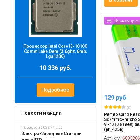
Ночная дос
Процессор Intel Core I3-10100
Comet Lake Oem (3.6ghz, 6mb,
Lga1200)
10 336 руб.
Подробнее
129 руб.
(0)
Новости и акции
Perfeo Card Rea
Sd/mmc+micro S
vi-r010 Green) з
13 декабря 2023 / 15:52
(pf_4258)
Электро-Зарядные Станции
Артикул:
6803806