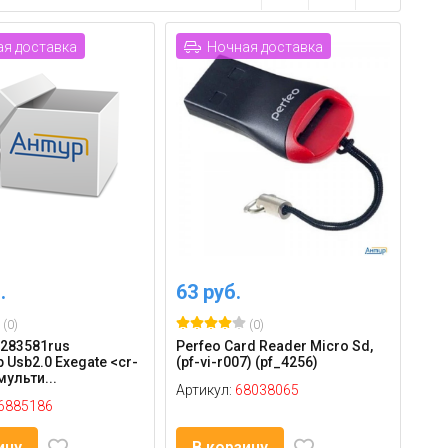
я доставка
Ночная доставка
.
63 руб.
(0)
(0)
x283581rus
Perfeo Card Reader Micro Sd,
 Usb2.0 Exegate <cr-
(pf-vi-r007) (pf_4256)
мульти...
Артикул:
68038065
6885186
ину
В корзину