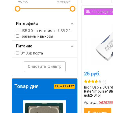
25 руб.
2730 руб.
Ночная дос
Интерфейс
USB 3.0 совместимо с USB 2.0 .
, разъемы и выходы
Питание
От USB порта
Очистить фильтр
25 руб.
(0)
Товар дня
05
дн.
05
:
44
:
37
Bion Usb 2.0 Car
Rate "impulse" Bl
usb2-01b]
Артикул:
6838300
В корзину