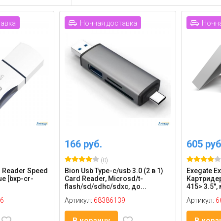
тавка
Ночная доставка
Ночна
166 руб.
605 руб
(0)
d Reader Speed
Bion Usb Type-c/usb 3.0 (2 в 1)
Exegate E
ue [bxp-cr-
Card Reader, Microsd/t-
Картридер
flash/sd/sdhc/sdxc, до...
415> 3.5", 
6
Артикул:
68386139
Артикул:
6
В корзину
В корз