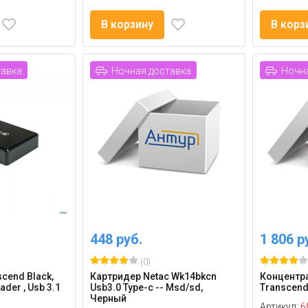
В корзину
В корз
тавка
Ночная доставка
Ночна
448 руб.
1 806 р
(0)
cend Black,
Картридер Netac Wk14bkcn
Концентра
ader , Usb 3.1
Usb3.0 Type-c -- Msd/sd,
Transcend
Черный
Артикул:
6