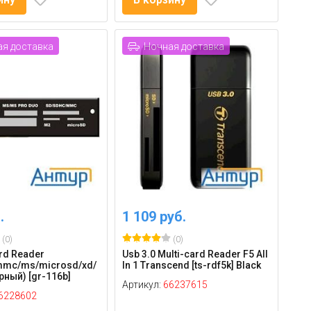
я доставка
Ночная доставка
.
1 109 руб.
(0)
(0)
ard Reader
Usb 3.0 Multi-card Reader F5 All
mmc/ms/microsd/xd/
In 1 Transcend [ts-rdf5k] Black
ерный) [gr-116b]
Артикул:
66237615
6228602