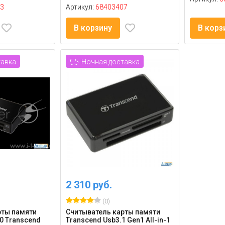
3
Артикул:
68403407
В корзину
В корз
тавка
Ночная доставка
2 310 руб.
(0)
рты памяти
Считыватель карты памяти
.0 Transcend
Transcend Usb3.1 Gen1 All-in-1