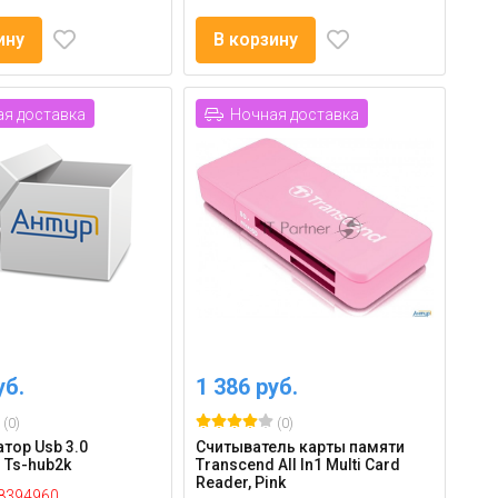
ину
В корзину
я доставка
Ночная доставка
уб.
1 386 руб.
(0)
(0)
тор Usb 3.0
Считыватель карты памяти
 Ts-hub2k
Transcend All In1 Multi Card
Reader, Pink
8394960