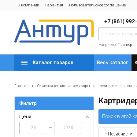
О компании
Гарантия
Пользовательское соглашение
+7 (861) 99
Например:
Принтер
Каталог товаров
Весь каталог
Главная
Офисная техника и аксессуары
Носители информаци
Картриде
Фильтр
Поиск в этой к
Цена
—
↑
Название