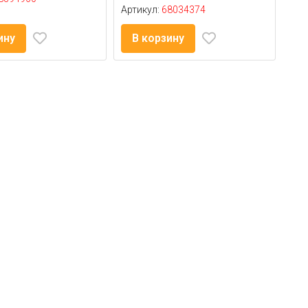
Артикул:
68034374
ину
В корзину