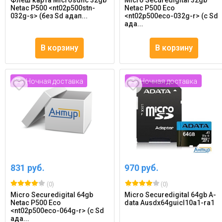
Флеш карта Microsdhc 32gb
Micro Securedigital 32gb
Netac P500 <nt02p500stn-
Netac P500 Eco
032g-s> (без Sd адап...
<nt02p500eco-032g-r> (с Sd
ада...
В корзину
В корзину
Ночная доставка
Ночная доставка
831 руб.
970 руб.
(0)
(0)
Micro Securedigital 64gb
Micro Securedigital 64gb A-
Netac P500 Eco
data Ausdx64guicl10a1-ra1
<nt02p500eco-064g-r> (с Sd
ада...