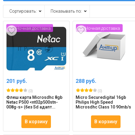
Сортировать:
Показывать по:
Ночная доставка
Ночная доставка
201 руб.
288 руб.
(0)
(0)
Флеш карта Microsdhc 8gb
Micro Securedigital 16gb
Netac P500 <nt02p500stn-
Philips High Speed
008g-s> (без Sd адапт...
Microsdhc Class 10 90mb/s
В корзину
В корзину