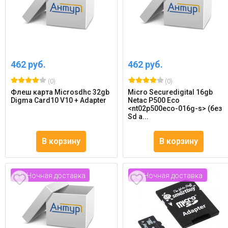
462 руб.
462 руб.
(0)
(0)
Флеш карта Microsdhc 32gb
Micro Securedigital 16gb
Digma Card10 V10 + Adapter
Netac P500 Eco
<nt02p500eco-016g-s> (без
Sd а...
В корзину
В корзину
Ночная доставка
Ночная доставка