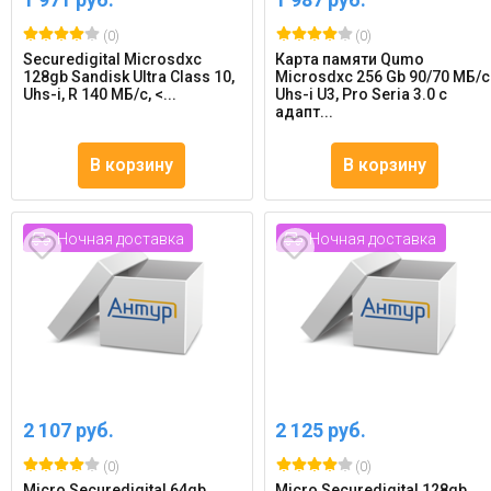
(0)
(0)
Securedigital Microsdxc
Карта памяти Qumo
128gb Sandisk Ultra Class 10,
Microsdxc 256 Gb 90/70 МБ/с
Uhs-i, R 140 МБ/с, <...
Uhs-i U3, Pro Seria 3.0 с
адапт...
В корзину
В корзину
Ночная доставка
Ночная доставка
2 107 руб.
2 125 руб.
(0)
(0)
Micro Securedigital 64gb
Micro Securedigital 128gb