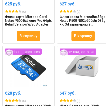
625 руб.
627 руб.
(0)
(0)
Флеш карта Microsd Card
Флеш карта Microsdhc 32gb
Netac P500 Extreme Pro 64gb,
Netac P500 Nt02p500stn 032g
Retail Version W/sd Adapter
R с Sd адаптером 8...
В корзину
В корзину
Ночная доставка
Ночная доставка
628 руб.
647 руб.
(0)
(0)