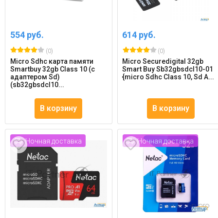
554 руб.
614 руб.
(0)
(0)
Micro Sdhc карта памяти
Micro Securedigital 32gb
Smartbuy 32gb Class 10 (с
Smart Buy Sb32gbsdcl10-01
адаптером Sd)
{micro Sdhc Class 10, Sd A...
(sb32gbsdcl10...
В корзину
В корзину
Ночная доставка
Ночная доставка