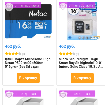
Ночная доставка
Ночная доставка
462 руб.
462 руб.
(0)
(0)
Флеш карта Microsdhc 16gb
Micro Securedigital 16gb
Netac P500 <nt02p500stn-
Smart Buy Sb16gbsdcl10-01
016g-s> (без Sd адап...
{micro Sdhc Class 10, Sd A...
В корзину
В корзину
Ночная доставка
Ночная доставка