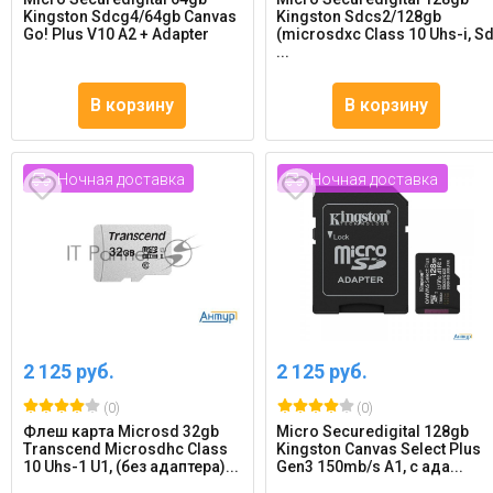
Kingston Sdcg4/64gb Canvas
Kingston Sdcs2/128gb
Go! Plus V10 A2 + Adapter
(microsdxc Class 10 Uhs-i, S
...
В корзину
В корзину
Ночная доставка
Ночная доставка
2 125 руб.
2 125 руб.
(0)
(0)
Флеш карта Microsd 32gb
Micro Securedigital 128gb
Transcend Microsdhc Class
Kingston Canvas Select Plus
10 Uhs-1 U1, (без адаптера)...
Gen3 150mb/s A1, с ада...