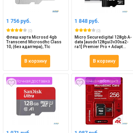
1 756 руб.
1 848 руб.
(0)
(0)
Флеш карта Microsd 4gb
Micro Securedigital 128gb A-
Transcend Microsdhc Class
data [ausdx128gui3v30sa2-
10, (без адаптера), Tlc
ra1] Premier Pro + Adapt...
В корзину
В корзину
Ночная доставка
Ночная доставка
1 971 руб.
1 987 руб.