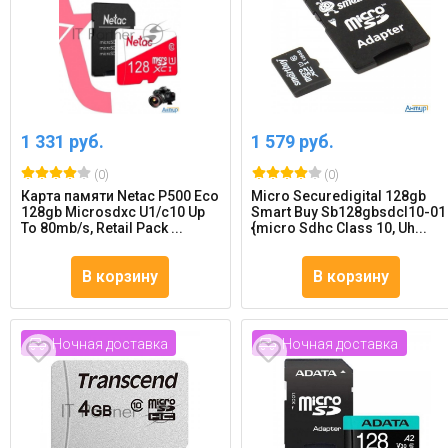
1 331 руб.
1 579 руб.
(0)
(0)
Карта памяти Netac P500 Eco
Micro Securedigital 128gb
128gb Microsdxc U1/c10 Up
Smart Buy Sb128gbsdcl10-01
To 80mb/s, Retail Pack ...
{micro Sdhc Class 10, Uh...
В корзину
В корзину
Ночная доставка
Ночная доставка