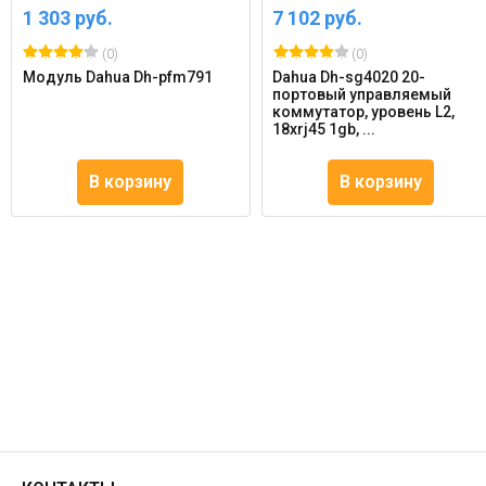
1 303 руб.
7 102 руб.
(0)
(0)
Модуль Dahua Dh-pfm791
Dahua Dh-sg4020 20-
портовый управляемый
коммутатор, уровень L2,
18xrj45 1gb, ...
В корзину
В корзину