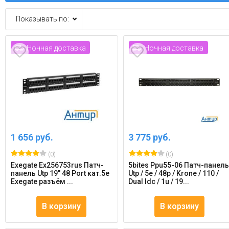
Показывать по:
Ночная доставка
Ночная доставка
1 656 руб.
3 775 руб.
(0)
(0)
Exegate Ex256753rus Патч-
5bites Ppu55-06 Патч-панел
панель Utp 19" 48 Port кат.5e
Utp / 5e / 48p / Krone / 110 /
Exegate разъём ...
Dual Idc / 1u / 19...
В корзину
В корзину