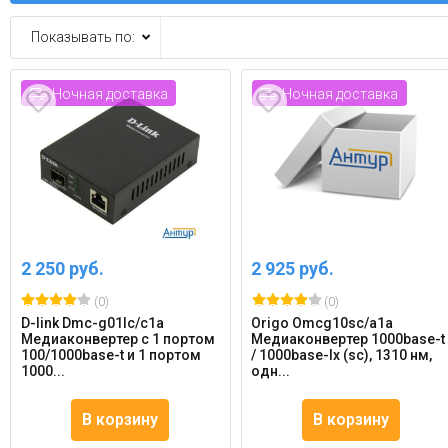
Показывать по:
Ночная доставка
Ночная доставка
2 250 руб.
2 925 руб.
(0)
(0)
D-link Dmc-g01lc/c1a
Origo Omcg10sc/a1a
Медиаконвертер с 1 портом
Медиаконвертер 1000base-t
100/1000base-t и 1 портом
/ 1000base-lx (sc), 1310 нм,
1000...
одн...
В корзину
В корзину