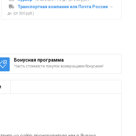
Транспортная компания или Почта России
~
дн. (от 350 руб.)
Бонусная программа
Часть стоимости покупок возвращаем бонусами!
и
рите на сайте производителя или в
Яндекс
.