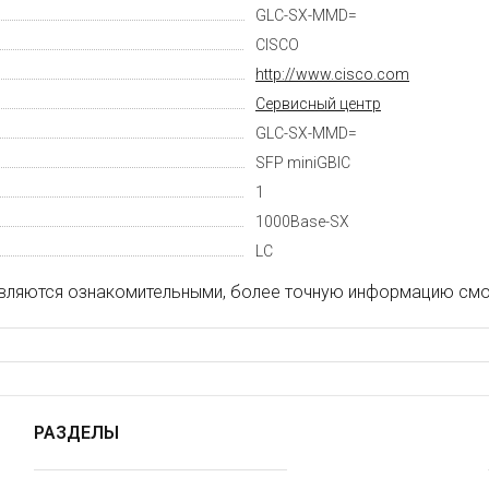
GLC-SX-MMD=
CISCO
http://www.cisco.com
Cервисный центр
GLC-SX-MMD=
SFP miniGBIC
1
1000Base-SX
LC
вляются ознакомительными, более точную информацию смот
РАЗДЕЛЫ