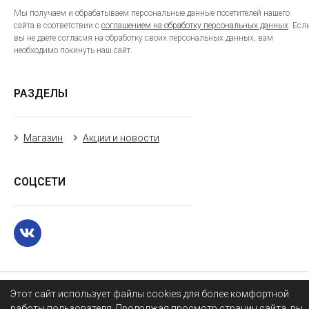
Мы получаем и обрабатываем персональные данные посетителей нашего
сайта в соответствии с
соглашением на обработку персональных данных
. Есл
вы не даете согласия на обработку своих персональных данных, вам
необходимо покинуть наш сайт.
РАЗДЕЛЫ
Магазин
Акции и новости
СОЦСЕТИ
Этот сайт использует файлы cookies для более комфортной
работы пользователя. Продолжая просмотр страниц сайта, вы