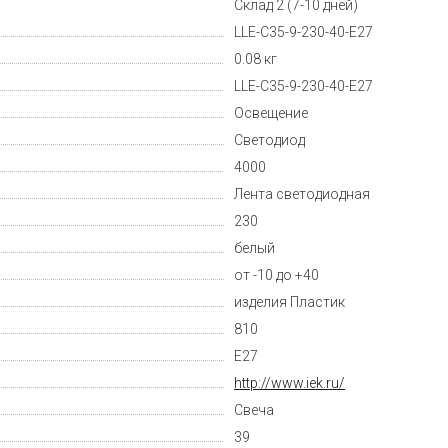
Склад 2 (7-10 дней)
LLE-C35-9-230-40-E27
0.08 кг
LLE-C35-9-230-40-E27
Освещение
Светодиод
4000
Лента светодиодная
230
белый
от -10 до +40
изделия Пластик
810
E27
http://www.iek.ru/
Свеча
39