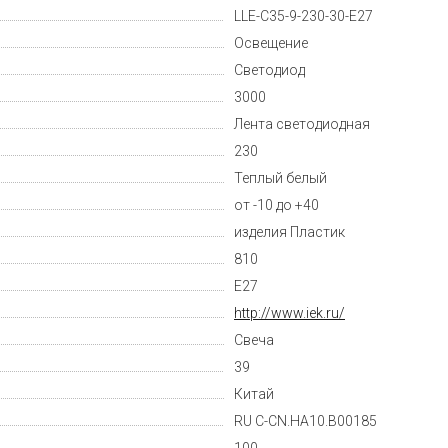
LLE-C35-9-230-30-E27
Освещение
Светодиод
3000
Лента светодиодная
230
Теплый белый
от -10 до +40
изделия Пластик
810
E27
http://www.iek.ru/
Свеча
39
Китай
RU C-CN.HA10.B00185