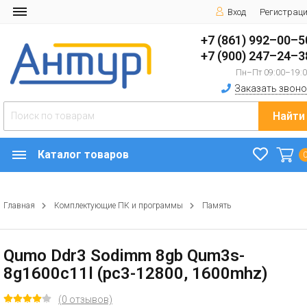
Вход
Регистрац
+7 (861) 992–00–5
+7 (900) 247–24–3
Пн–Пт 09:00–19:
Заказать звоно
Найти
Каталог товаров
Главная
Комплектующие ПК и программы
Память
Qumo Ddr3 Sodimm 8gb Qum3s-
8g1600c11l (pc3-12800, 1600mhz)
(0 отзывов)