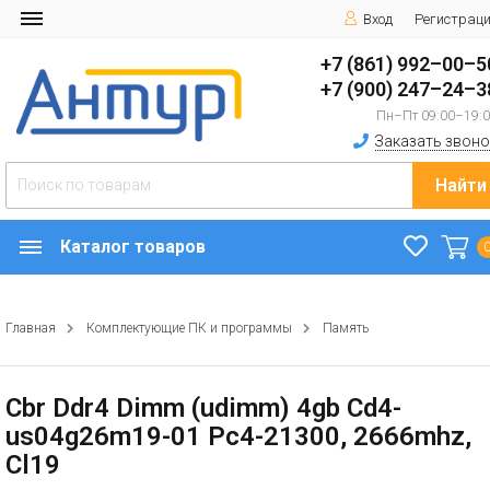
Вход
Регистрац
+7 (861) 992–00–5
+7 (900) 247–24–3
Пн–Пт 09:00–19:
Заказать звоно
Найти
Каталог товаров
Главная
Комплектующие ПК и программы
Память
Cbr Ddr4 Dimm (udimm) 4gb Cd4-
us04g26m19-01 Pc4-21300, 2666mhz,
Cl19