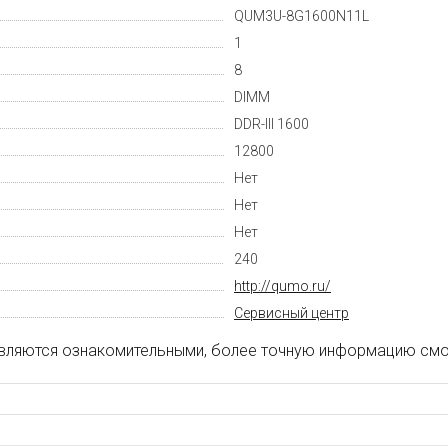
QUM3U-8G1600N11L
1
8
DIMM
DDR-III 1600
12800
Нет
Нет
Нет
240
http://qumo.ru/
Cервисный центр
вляются ознакомительными, более точную информацию смот