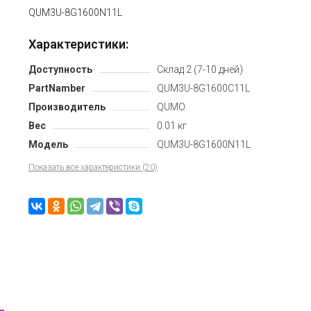
QUM3U-8G1600N11L
Характеристики:
Доступность
Склад 2 (7-10 дней)
PartNamber
QUM3U-8G1600C11L
Производитель
QUMO
Вес
0.01 кг
Модель
QUM3U-8G1600N11L
Показать все характеристики (20)