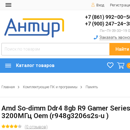
Вход
Регистрац
+7 (861) 992–00–5
+7 (900) 247–24–3
Пн–Пт 09:00–19:
Заказать звоно
Найти
Каталог товаров
Главная
Комплектующие ПК и программы
Память
Amd So-dimm Ddr4 8gb R9 Gamer Serie
3200МГц Oem (r948g3206s2s-u )
(0 отзывов)