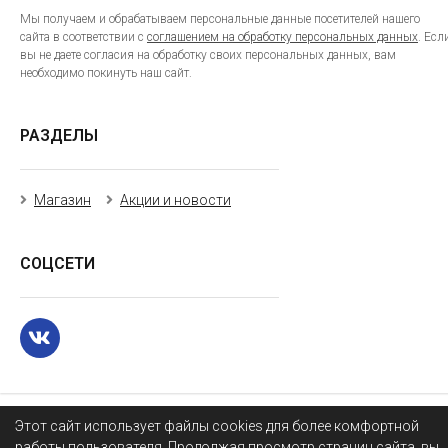
Мы получаем и обрабатываем персональные данные посетителей нашего
сайта в соответствии с
соглашением на обработку персональных данных
. Есл
вы не даете согласия на обработку своих персональных данных, вам
необходимо покинуть наш сайт.
РАЗДЕЛЫ
Магазин
Акции и новости
СОЦСЕТИ
Этот сайт использует файлы cookies для более комфортной
работы пользователя. Продолжая просмотр страниц сайта, вы