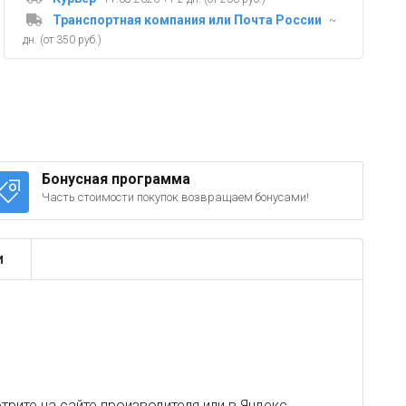
Транспортная компания или Почта России
~
дн. (от 350 руб.)
Бонусная программа
Часть стоимости покупок возвращаем бонусами!
и
рите на сайте производителя или в
Яндекс
.