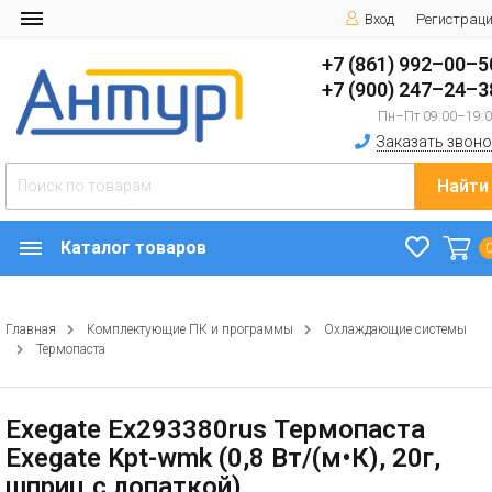
Вход
Регистрац
+7 (861) 992–00–5
+7 (900) 247–24–3
Пн–Пт 09:00–19:
Заказать звоно
Найти
Каталог товаров
Главная
Комплектующие ПК и программы
Охлаждающие системы
Термопаста
Exegate Ex293380rus Термопаста
Exegate Kpt-wmk (0,8 Вт/(м•К), 20г,
шприц с лопаткой)