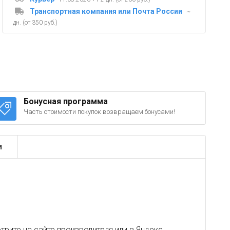
Транспортная компания или Почта России
~
дн. (от 350 руб.)
Бонусная программа
Часть стоимости покупок возвращаем бонусами!
и
рите на сайте производителя или в
Яндекс
.