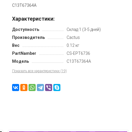
C13T67364A
Характеристики:
Доступность
Склад 1 (3-5 дней)
Производитель
Cactus
Вес
0.12 кг
PartNamber
CS-EPT6736
Модель
C13T67364A
Показать все характеристики (19)