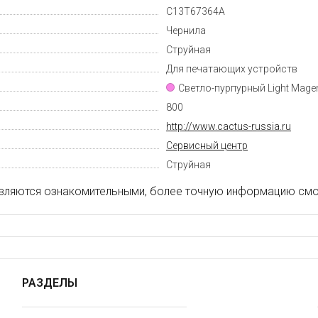
C13T67364A
Чернила
Струйная
Для печатающих устройств
Светло-пурпурный Light Mage
800
http://www.cactus-russia.ru
Cервисный центр
Струйная
вляются ознакомительными, более точную информацию смот
РАЗДЕЛЫ