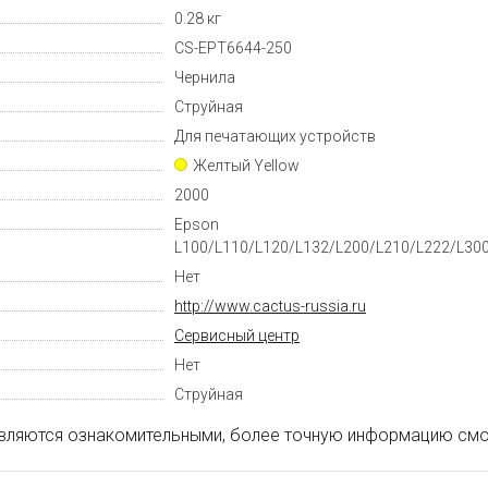
0.28 кг
CS-EPT6644-250
Чернила
Струйная
Для печатающих устройств
Желтый Yellow
2000
Epson
L100/L110/L120/L132/L200/L210/L222/L30
Нет
http://www.cactus-russia.ru
Cервисный центр
Нет
Струйная
вляются ознакомительными, более точную информацию смот