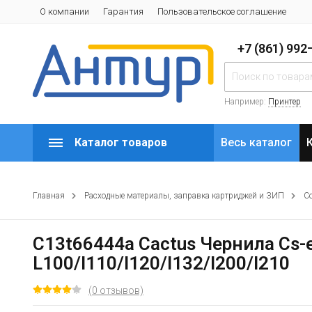
О компании
Гарантия
Пользовательское соглашение
+7 (861) 99
Например:
Принтер
Каталог товаров
Весь каталог
Главная
Расходные материалы, заправка картриджей и ЗИП
С
C13t66444a Cactus Чернила Cs-
L100/l110/l120/l132/l200/l210
(0 отзывов)