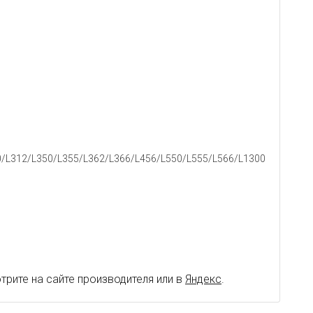
0/L312/L350/L355/L362/L366/L456/L550/L555/L566/L1300
рите на сайте производителя или в
Яндекс
.