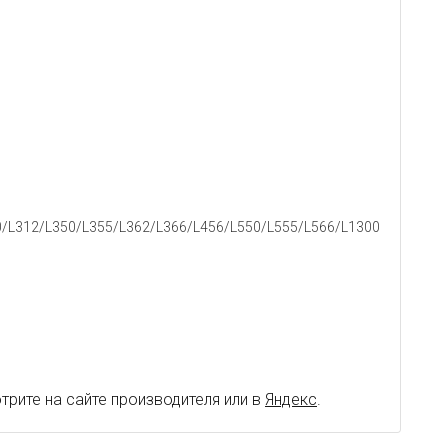
0/L312/L350/L355/L362/L366/L456/L550/L555/L566/L1300
рите на сайте производителя или в
Яндекс
.