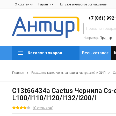
О компании
Гарантия
Пользовательское соглашение
+7 (861) 99
Например:
Принтер
Каталог товаров
Весь каталог
Главная
Расходные материалы, заправка картриджей и ЗИП
С
C13t66434a Cactus Чернила Cs-
L100/l110/l120/l132/l200/l
(0 отзывов)