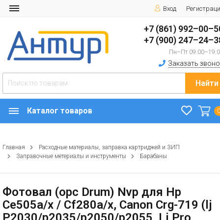
Вход
Регистрац
+7 (861) 992–00–5
+7 (900) 247–24–3
Пн–Пт 09:00–19:
Заказать звоно
Найти
Каталог товаров
Главная
Расходные материалы, заправка картриджей и ЗИП
Заправочные метериалы и инструменты
Барабаны
Фотовал (opc Drum) Nvp для Hp
Ce505a/x / Cf280a/x, Canon Crg-719 (lj
P2030/p2035/p2050/p2055, Lj Pro