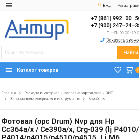
Вход
Регистрац
+7 (861) 992–00–5
+7 (900) 247–24–3
Пн–Пт 09:00–19:
Заказать звоно
Найти
Каталог товаров
Главная
Расходные материалы, заправка картриджей и ЗИП
Заправочные метериалы и инструменты
Барабаны
Фотовал (opc Drum) Nvp для Hp
Cc364a/x / Ce390a/x, Crg-039 (lj P4010/
P4014/p4015/p4510/p4515, Lj M6