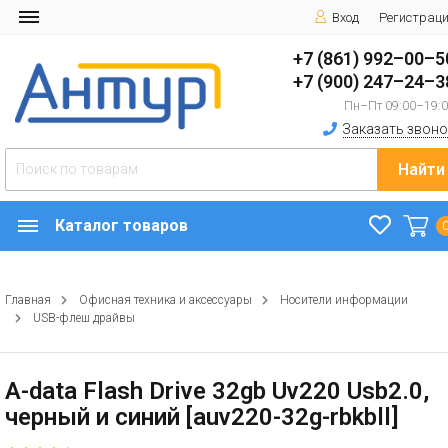
Вход
Регистрац
+7 (861) 992–00–5
+7 (900) 247–24–3
Пн–Пт 09:00–19:
Заказать звоно
Найти
Каталог товаров
Главная
Офисная техника и аксессуары
Носители информации
USB-флеш драйвы
A-data Flash Drive 32gb Uv220 Usb2.0,
черный и синий [auv220-32g-rbkbll]