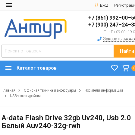
Вход
Регистрац
+7 (861) 992–00–5
+7 (900) 247–24–3
Пн–Пт 09:00–19:
Заказать звоно
Найти
Каталог товаров
Главная
Офисная техника и аксессуары
Носители информации
USB-флеш драйвы
A-data Flash Drive 32gb Uv240, Usb 2.0
Белый Auv240-32g-rwh