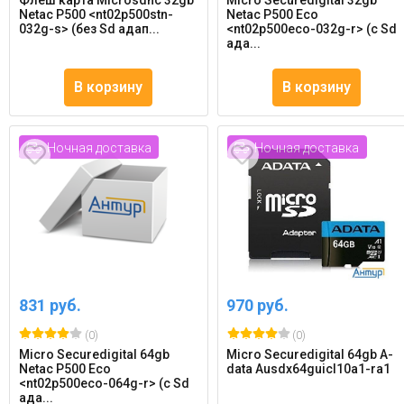
Флеш карта Microsdhc 32gb
Micro Securedigital 32gb
Netac P500 <nt02p500stn-
Netac P500 Eco
032g-s> (без Sd адап...
<nt02p500eco-032g-r> (с Sd
ада...
В корзину
В корзину
Ночная доставка
Ночная доставка
831 руб.
970 руб.
(0)
(0)
Micro Securedigital 64gb
Micro Securedigital 64gb A-
Netac P500 Eco
data Ausdx64guicl10a1-ra1
<nt02p500eco-064g-r> (с Sd
ада...