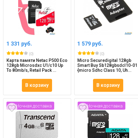
1 331 руб.
1 579 руб.
(0)
(0)
Карта памяти Netac P500 Eco
Micro Securedigital 128gb
128gb Microsdxc U1/c10 Up
Smart Buy Sb128gbsdcl10-01
To 80mb/s, Retail Pack ...
{micro Sdhc Class 10, Uh...
В корзину
В корзину
Ночная доставка
Ночная доставка