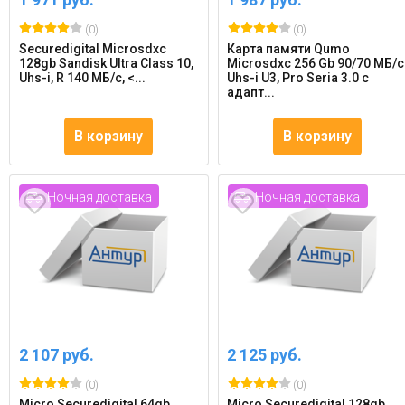
(0)
(0)
Securedigital Microsdxc
Карта памяти Qumo
128gb Sandisk Ultra Class 10,
Microsdxc 256 Gb 90/70 МБ/с
Uhs-i, R 140 МБ/с, <...
Uhs-i U3, Pro Seria 3.0 с
адапт...
В корзину
В корзину
Ночная доставка
Ночная доставка
2 107 руб.
2 125 руб.
(0)
(0)
Micro Securedigital 64gb
Micro Securedigital 128gb