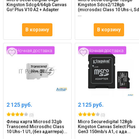
Kingston Sdcg4/64gb Canvas
Kingston Sdcs2/128gb
Go! Plus V10 A2 + Adapter
(microsdxc Class 10 Uhs-i, S
...
В корзину
В корзину
Ночная доставка
Ночная доставка
2 125 руб.
2 125 руб.
(0)
(0)
Флеш карта Microsd 32gb
Micro Securedigital 128gb
Transcend Microsdhc Class
Kingston Canvas Select Plus
10 Uhs-1 U1, (без адаптера)...
Gen3 150mb/s A1, с ада...