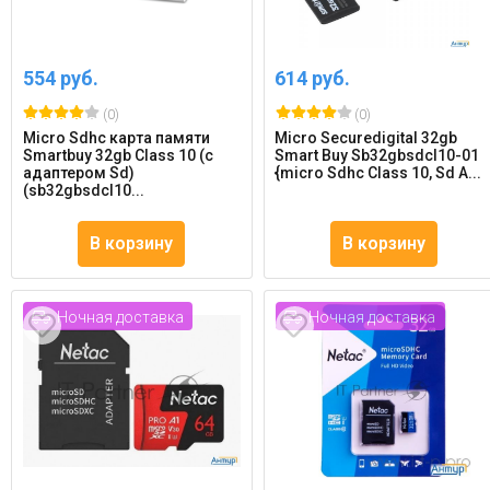
554 руб.
614 руб.
(0)
(0)
Micro Sdhc карта памяти
Micro Securedigital 32gb
Smartbuy 32gb Class 10 (с
Smart Buy Sb32gbsdcl10-01
адаптером Sd)
{micro Sdhc Class 10, Sd A...
(sb32gbsdcl10...
В корзину
В корзину
Ночная доставка
Ночная доставка