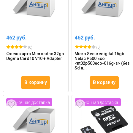
462 руб.
462 руб.
(0)
(0)
Флеш карта Microsdhc 32gb
Micro Securedigital 16gb
Digma Card10 V10 + Adapter
Netac P500 Eco
<nt02p500eco-016g-s> (без
Sd а...
В корзину
В корзину
Ночная доставка
Ночная доставка