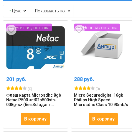
↑
Цена
Показывать по:
Ночная доставка
Ночная доставка
201 руб.
288 руб.
(0)
(0)
Флеш карта Microsdhc 8gb
Micro Securedigital 16gb
Netac P500 <nt02p500stn-
Philips High Speed
008g-s> (без Sd адапт...
Microsdhc Class 10 90mb/s
В корзину
В корзину