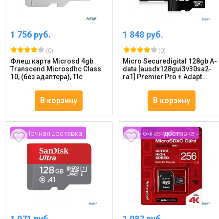
1 756 руб.
1 848 руб.
(0)
(0)
Флеш карта Microsd 4gb
Micro Securedigital 128gb A-
Transcend Microsdhc Class
data [ausdx128gui3v30sa2-
10, (без адаптера), Tlc
ra1] Premier Pro + Adapt...
В корзину
В корзину
Ночная доставка
Ночная доставка
1 971 руб.
1 987 руб.