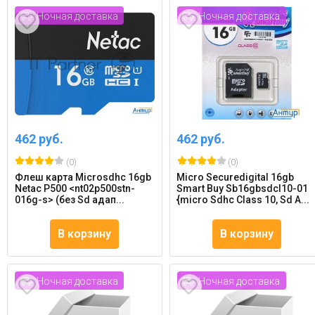
Ночная доставка
Ночная доставка
462 руб.
462 руб.
(0)
(0)
Флеш карта Microsdhc 16gb
Micro Securedigital 16gb
Netac P500 <nt02p500stn-
Smart Buy Sb16gbsdcl10-01
016g-s> (без Sd адап...
{micro Sdhc Class 10, Sd A...
В корзину
В корзину
Ночная доставка
Ночная доставка