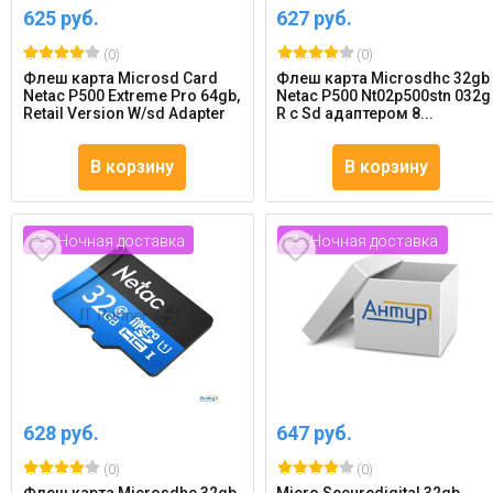
625 руб.
627 руб.
(0)
(0)
Флеш карта Microsd Card
Флеш карта Microsdhc 32gb
Netac P500 Extreme Pro 64gb,
Netac P500 Nt02p500stn 032g
Retail Version W/sd Adapter
R с Sd адаптером 8...
В корзину
В корзину
Ночная доставка
Ночная доставка
628 руб.
647 руб.
(0)
(0)