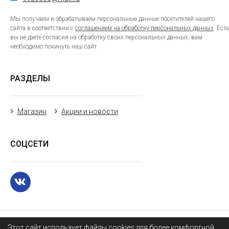
Мы получаем и обрабатываем персональные данные посетителей нашего
сайта в соответствии с
соглашением на обработку персональных данных
. Есл
вы не даете согласия на обработку своих персональных данных, вам
необходимо покинуть наш сайт.
РАЗДЕЛЫ
Магазин
Акции и новости
СОЦСЕТИ
Этот сайт использует файлы cookies для более комфортной