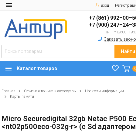
Вход
Регистрац
+7 (861) 992–00–5
+7 (900) 247–24–3
Пн–Пт 09:00–19:
Заказать звоно
Найти
Каталог товаров
Главная
Офисная техника и аксессуары
Носители информации
Карты памяти
Micro Securedigital 32gb Netac P500 E
<nt02p500eco-032g-r> (с Sd адаптером