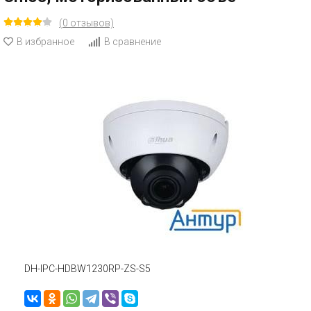
(0 отзывов)
В избранное
В сравнение
DH-IPC-HDBW1230RP-ZS-S5