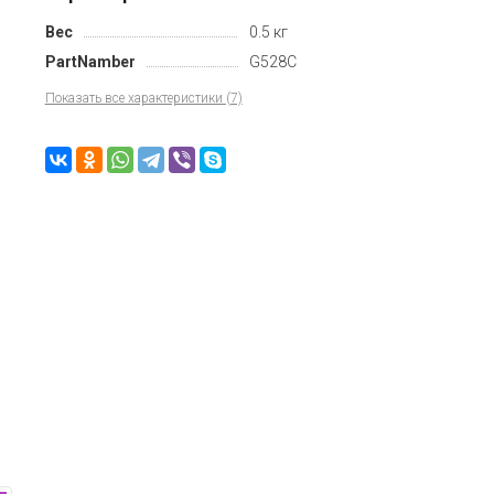
Вес
0.5 кг
PartNamber
G528C
Показать все характеристики (7)