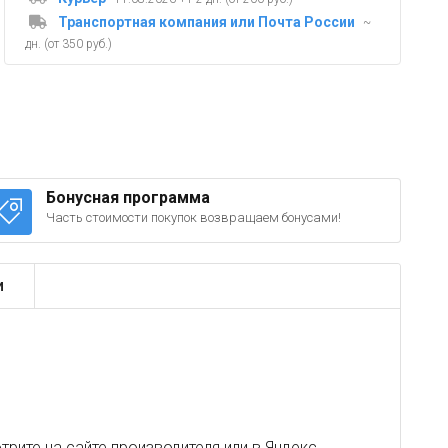
Транспортная компания или Почта России
~
дн. (от 350 руб.)
Бонусная программа
Часть стоимости покупок возвращаем бонусами!
и
рите на сайте производителя или в
Яндекс
.