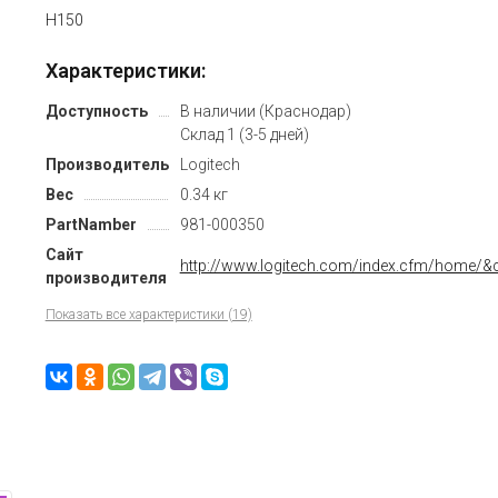
H150
Характеристики:
Доступность
В наличии (Краснодар)
Склад 1 (3-5 дней)
Производитель
Logitech
Вес
0.34 кг
PartNamber
981-000350
Сайт
http://www.logitech.com/index.cfm/home/&c
производителя
Показать все характеристики (19)