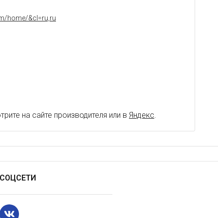
fm/home/&cl=ru,ru
рите на сайте производителя или в
Яндекс
.
СОЦСЕТИ