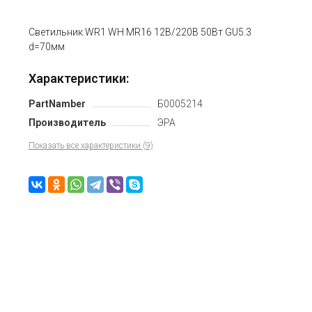
Светильник WR1 WH MR16 12В/220В 50Вт GU5.3
d=70мм
Характеристики:
PartNamber
Б0005214
Производитель
ЭРА
Показать все характеристики (9)